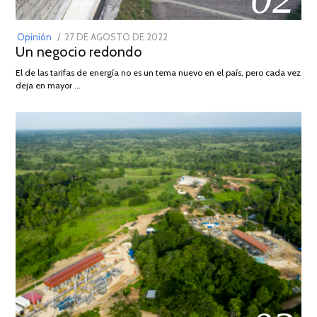
POSTED
Opinión
27 DE AGOSTO DE 2022
30
Un negocio redondo
ON
DE
AGOSTO
El de las tarifas de energía no es un tema nuevo en el país, pero cada vez
DE
deja en mayor …
2022