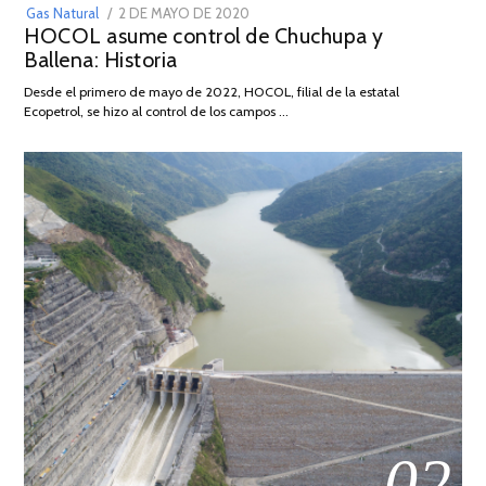
POSTED
Gas Natural
2 DE MAYO DE 2020
16
HOCOL asume control de Chuchupa y
ON
DE
Ballena: Historia
FEBRERO
DE
Desde el primero de mayo de 2022, HOCOL, filial de la estatal
2026
Ecopetrol, se hizo al control de los campos …
02