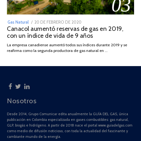
03
POSTED
Gas Natural
20 DE FEBRERO DE 2020
10
Canacol aumentó reservas de gas en 2019,
ON
DE
con un índice de vida de 9 años
JULIO
DE
La empresa canadiense aumentó todos sus índices durante 2019 y se
2025
reafirma como la segunda productora de gas natural en …
Nosotros
Desde 2014, Grupo Comunicar edita anualmente la GUÍA DEL GAS, única
publicación en Colombia especializada en gases combustibles: gas natural,
GLP, biogás e hidrógeno. A partir de 2018 nace el portal www.guiadelgas.com
como medio de difusión noticioso, con toda la actualidad del fascinante y
cambiante mundo de la energía.