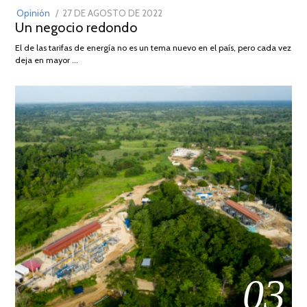
POSTED
Opinión
27 DE AGOSTO DE 2022
30
Un negocio redondo
ON
DE
AGOSTO
El de las tarifas de energía no es un tema nuevo en el país, pero cada vez
DE
deja en mayor …
2022
03