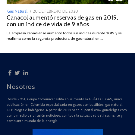
POSTED
Gas Natural
20 DE FEBRERO DE 2020
10
Canacol aumentó reservas de gas en 2019,
ON
DE
con un índice de vida de 9 años
JULIO
DE
La empresa canadiense aumentó todos sus índices durante 2019 y se
2025
reafirma como la segunda productora de gas natural en …
Nosotros
Desde 2014, Grupo Comunicar edita anualmente la GUÍA DEL GAS, única
publicación en Colombia especializada en gases combustibles: gas natural,
GLP, biogás e hidrógeno. A partir de 2018 nace el portal www.guiadelgas.com
como medio de difusión noticioso, con toda la actualidad del fascinante y
cambiante mundo de la energía.