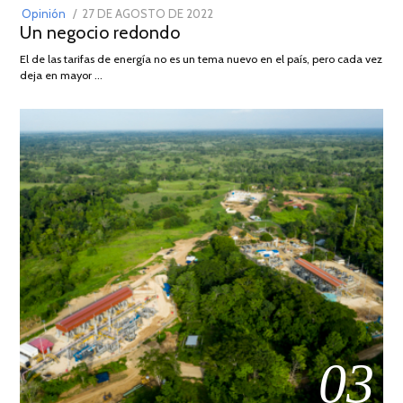
POSTED
Opinión
27 DE AGOSTO DE 2022
30
Un negocio redondo
ON
DE
AGOSTO
El de las tarifas de energía no es un tema nuevo en el país, pero cada vez
DE
deja en mayor …
2022
03