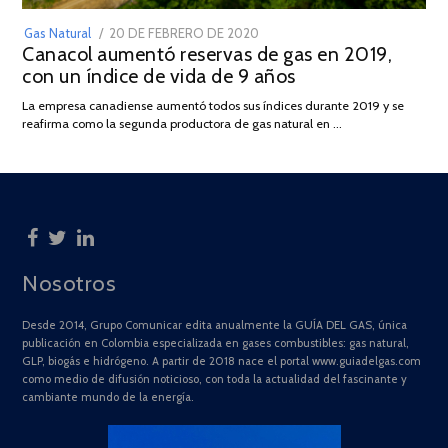
POSTED
Gas Natural
20 DE FEBRERO DE 2020
10
Canacol aumentó reservas de gas en 2019,
ON
DE
con un índice de vida de 9 años
JULIO
DE
La empresa canadiense aumentó todos sus índices durante 2019 y se
2025
reafirma como la segunda productora de gas natural en …
Nosotros
Desde 2014, Grupo Comunicar edita anualmente la GUÍA DEL GAS, única
publicación en Colombia especializada en gases combustibles: gas natural,
GLP, biogás e hidrógeno. A partir de 2018 nace el portal www.guiadelgas.com
como medio de difusión noticioso, con toda la actualidad del fascinante y
cambiante mundo de la energía.