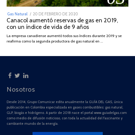
POSTED
Gas Natural
20 DE FEBRERO DE 2020
10
Canacol aumentó reservas de gas en 2019,
ON
DE
con un índice de vida de 9 años
JULIO
DE
La empresa canadiense aumentó todos sus índices durante 2019 y se
2025
reafirma como la segunda productora de gas natural en …
Nosotros
Desde 2014, Grupo Comunicar edita anualmente la GUÍA DEL GAS, única
publicación en Colombia especializada en gases combustibles: gas natural,
GLP, biogás e hidrógeno. A partir de 2018 nace el portal www.guiadelgas.com
como medio de difusión noticioso, con toda la actualidad del fascinante y
cambiante mundo de la energía.