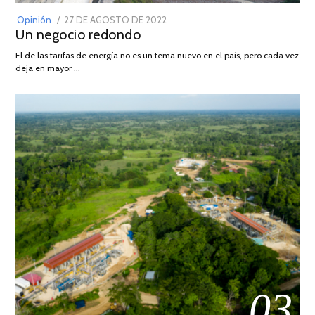
POSTED
Opinión
27 DE AGOSTO DE 2022
30
Un negocio redondo
ON
DE
AGOSTO
El de las tarifas de energía no es un tema nuevo en el país, pero cada vez
DE
deja en mayor …
2022
03