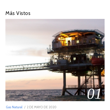
Más Vistos
01
POSTED
Gas Natural
2 DE MAYO DE 2020
16