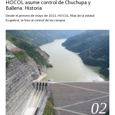
HOCOL asume control de Chuchupa y
ON
DE
Ballena: Historia
FEBRERO
DE
Desde el primero de mayo de 2022, HOCOL, filial de la estatal
2026
Ecopetrol, se hizo al control de los campos …
02