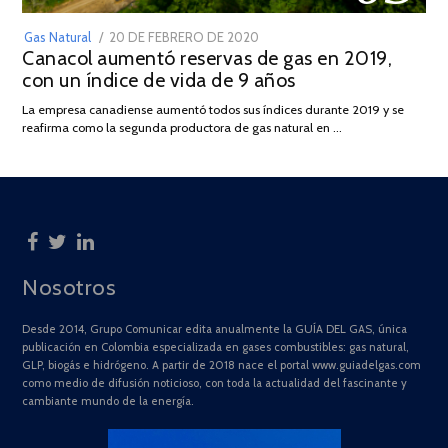
POSTED
Gas Natural
20 DE FEBRERO DE 2020
10
Canacol aumentó reservas de gas en 2019,
ON
DE
con un índice de vida de 9 años
JULIO
DE
La empresa canadiense aumentó todos sus índices durante 2019 y se
2025
reafirma como la segunda productora de gas natural en …
Nosotros
Desde 2014, Grupo Comunicar edita anualmente la GUÍA DEL GAS, única
publicación en Colombia especializada en gases combustibles: gas natural,
GLP, biogás e hidrógeno. A partir de 2018 nace el portal www.guiadelgas.com
como medio de difusión noticioso, con toda la actualidad del fascinante y
cambiante mundo de la energía.