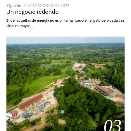
POSTED
Opinión
27 DE AGOSTO DE 2022
30
Un negocio redondo
ON
DE
AGOSTO
El de las tarifas de energía no es un tema nuevo en el país, pero cada vez
DE
deja en mayor …
2022
03