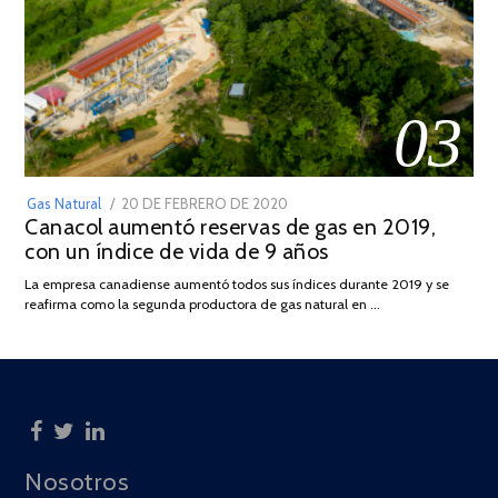
03
POSTED
Gas Natural
20 DE FEBRERO DE 2020
10
Canacol aumentó reservas de gas en 2019,
ON
DE
con un índice de vida de 9 años
JULIO
DE
La empresa canadiense aumentó todos sus índices durante 2019 y se
2025
reafirma como la segunda productora de gas natural en …
Nosotros