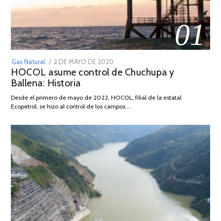
01
POSTED
Gas Natural
2 DE MAYO DE 2020
16
HOCOL asume control de Chuchupa y
ON
DE
Ballena: Historia
FEBRERO
DE
Desde el primero de mayo de 2022, HOCOL, filial de la estatal
2026
Ecopetrol, se hizo al control de los campos …