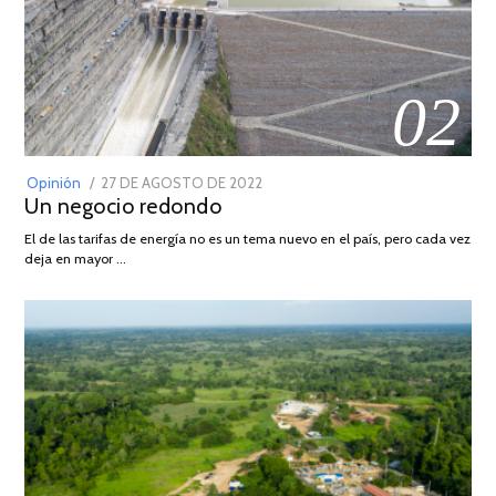
02
POSTED
Opinión
27 DE AGOSTO DE 2022
30
Un negocio redondo
ON
DE
AGOSTO
El de las tarifas de energía no es un tema nuevo en el país, pero cada vez
DE
deja en mayor …
2022