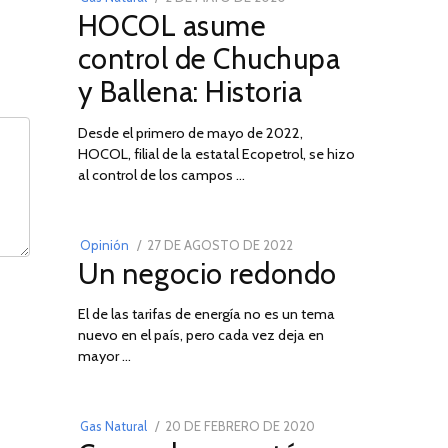
HOCOL asume
ON
DE
FEBRERO
control de Chuchupa
DE
y Ballena: Historia
2026
Desde el primero de mayo de 2022,
HOCOL, filial de la estatal Ecopetrol, se hizo
02
al control de los campos …
POSTED
Opinión
27 DE AGOSTO DE 2022
30
Un negocio redondo
ON
DE
AGOSTO
El de las tarifas de energía no es un tema
DE
nuevo en el país, pero cada vez deja en
2022
03
mayor …
POSTED
Gas Natural
20 DE FEBRERO DE 2020
10