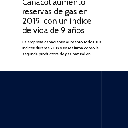
Canacol aumentó
ON
DE
JULIO
reservas de gas en
DE
2019, con un índice
2025
de vida de 9 años
La empresa canadiense aumentó todos sus
índices durante 2019 y se reafirma como la
segunda productora de gas natural en …