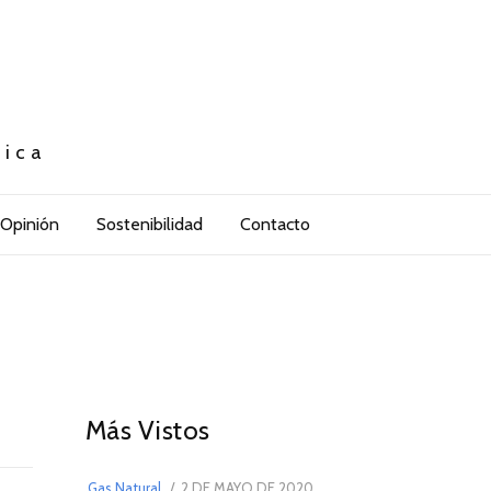
tica
Opinión
Sostenibilidad
Contacto
01
Más Vistos
POSTED
Gas Natural
2 DE MAYO DE 2020
16