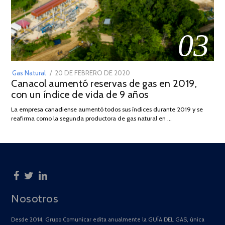
03
POSTED
Gas Natural
20 DE FEBRERO DE 2020
10
Canacol aumentó reservas de gas en 2019,
ON
DE
con un índice de vida de 9 años
JULIO
DE
La empresa canadiense aumentó todos sus índices durante 2019 y se
2025
reafirma como la segunda productora de gas natural en …
Nosotros
Desde 2014, Grupo Comunicar edita anualmente la GUÍA DEL GAS, única