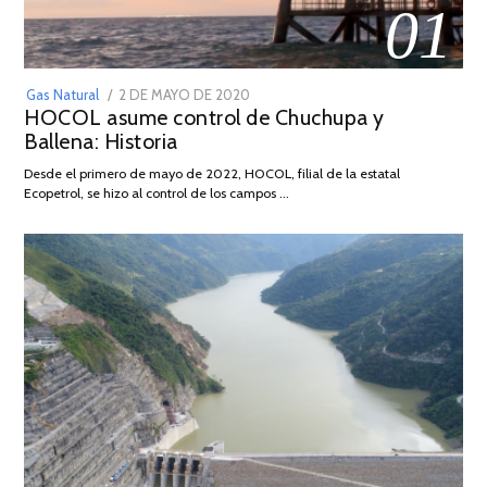
01
POSTED
Gas Natural
2 DE MAYO DE 2020
16
HOCOL asume control de Chuchupa y
ON
DE
Ballena: Historia
FEBRERO
DE
Desde el primero de mayo de 2022, HOCOL, filial de la estatal
2026
Ecopetrol, se hizo al control de los campos …