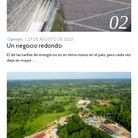
02
POSTED
Opinión
27 DE AGOSTO DE 2022
30
Un negocio redondo
ON
DE
AGOSTO
El de las tarifas de energía no es un tema nuevo en el país, pero cada vez
DE
deja en mayor …
2022