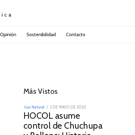
tica
Opinión
Sostenibilidad
Contacto
01
Más Vistos
POSTED
Gas Natural
2 DE MAYO DE 2020
16
HOCOL asume
ON
DE
FEBRERO
control de Chuchupa
DE
2026