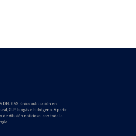
 DEL GAS, única publicación en
ral, GLP, biogás e hidrógeno. A partir
de difusión noticioso, con toda la
rgía.