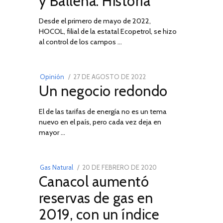
y Ballena: Historia
Desde el primero de mayo de 2022,
HOCOL, filial de la estatal Ecopetrol, se hizo
02
al control de los campos …
POSTED
Opinión
27 DE AGOSTO DE 2022
30
Un negocio redondo
ON
DE
AGOSTO
El de las tarifas de energía no es un tema
DE
nuevo en el país, pero cada vez deja en
2022
03
mayor …
POSTED
Gas Natural
20 DE FEBRERO DE 2020
10
Canacol aumentó
ON
DE
JULIO
reservas de gas en
DE
2019, con un índice
2025