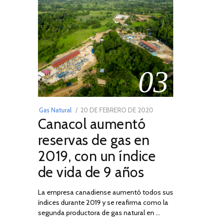
03
POSTED
Gas Natural
20 DE FEBRERO DE 2020
10
Canacol aumentó
ON
DE
JULIO
reservas de gas en
DE
2019, con un índice
2025
de vida de 9 años
La empresa canadiense aumentó todos sus
índices durante 2019 y se reafirma como la
segunda productora de gas natural en …