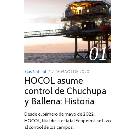
01
POSTED
Gas Natural
2 DE MAYO DE 2020
16
HOCOL asume
ON
DE
FEBRERO
control de Chuchupa
DE
y Ballena: Historia
2026
Desde el primero de mayo de 2022,
HOCOL, filial de la estatal Ecopetrol, se hizo
al control de los campos …