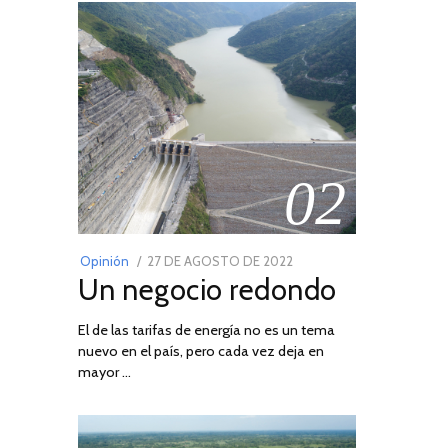
02
POSTED
Opinión
27 DE AGOSTO DE 2022
30
Un negocio redondo
ON
DE
AGOSTO
El de las tarifas de energía no es un tema
DE
nuevo en el país, pero cada vez deja en
2022
mayor …