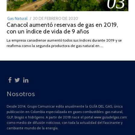
03
POSTED
Gas Natural
20 DE FEBRERO DE 2020
10
Canacol aumentó reservas de gas en 2019,
ON
DE
con un índice de vida de 9 años
JULIO
DE
La empresa canadiense aumentó todos sus índices durante 2019 y se
2025
reafirma como la segunda productora de gas natural en …
Nosotros
Desde 2014, Grupo Comunicar edita anualmente la GUÍA DEL GAS, única
publicación en Colombia especializada en gases combustibles: gas natural,
GLP, biogás e hidrógeno. A partir de 2018 nace el portal www.guiadelgas.com
como medio de difusión noticioso, con toda la actualidad del fascinante y
cambiante mundo de la energía.