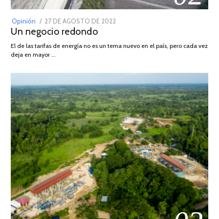
POSTED
Opinión
27 DE AGOSTO DE 2022
30
Un negocio redondo
ON
DE
AGOSTO
El de las tarifas de energía no es un tema nuevo en el país, pero cada vez
DE
deja en mayor …
2022