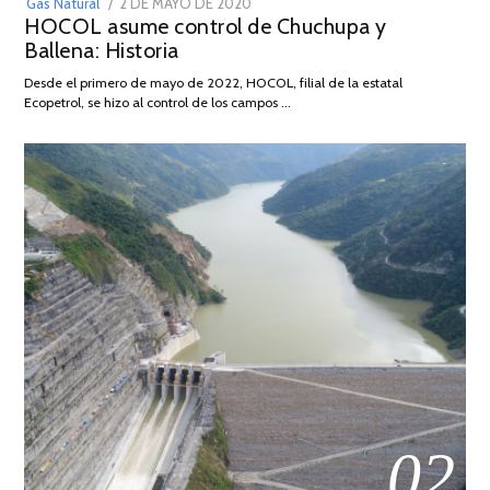
POSTED
Gas Natural
2 DE MAYO DE 2020
16
HOCOL asume control de Chuchupa y
ON
DE
Ballena: Historia
FEBRERO
DE
Desde el primero de mayo de 2022, HOCOL, filial de la estatal
2026
Ecopetrol, se hizo al control de los campos …
02