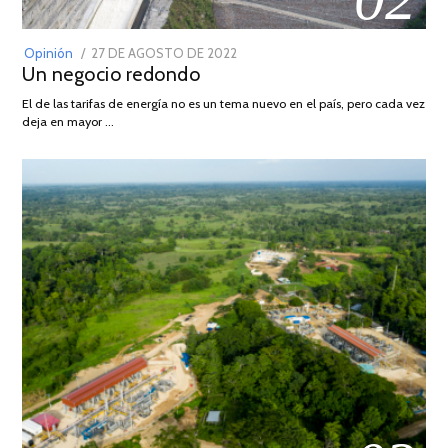
POSTED
Opinión
27 DE AGOSTO DE 2022
30
Un negocio redondo
ON
DE
AGOSTO
El de las tarifas de energía no es un tema nuevo en el país, pero cada vez
DE
deja en mayor …
2022