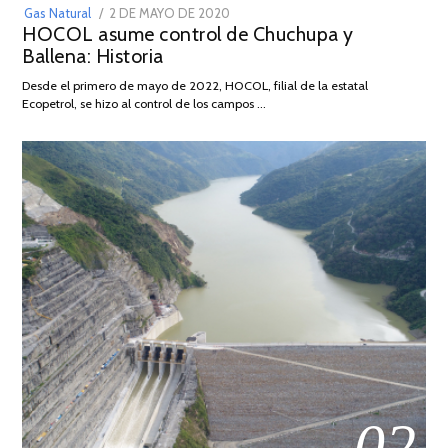
POSTED
Gas Natural
2 DE MAYO DE 2020
16
HOCOL asume control de Chuchupa y
ON
DE
Ballena: Historia
FEBRERO
DE
Desde el primero de mayo de 2022, HOCOL, filial de la estatal
2026
Ecopetrol, se hizo al control de los campos …
02