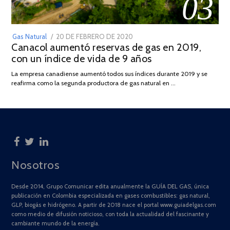
03
POSTED
Gas Natural
20 DE FEBRERO DE 2020
10
Canacol aumentó reservas de gas en 2019,
ON
DE
con un índice de vida de 9 años
JULIO
DE
La empresa canadiense aumentó todos sus índices durante 2019 y se
2025
reafirma como la segunda productora de gas natural en …
Nosotros
Desde 2014, Grupo Comunicar edita anualmente la GUÍA DEL GAS, única
publicación en Colombia especializada en gases combustibles: gas natural,
GLP, biogás e hidrógeno. A partir de 2018 nace el portal www.guiadelgas.com
como medio de difusión noticioso, con toda la actualidad del fascinante y
cambiante mundo de la energía.