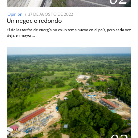
POSTED
Opinión
27 DE AGOSTO DE 2022
30
Un negocio redondo
ON
DE
AGOSTO
El de las tarifas de energía no es un tema nuevo en el país, pero cada vez
DE
deja en mayor …
2022