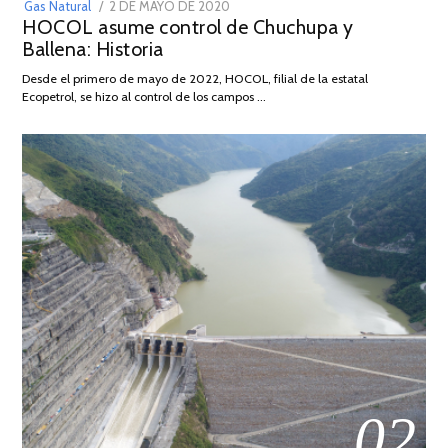
POSTED
Gas Natural
2 DE MAYO DE 2020
16
HOCOL asume control de Chuchupa y
ON
DE
Ballena: Historia
FEBRERO
DE
Desde el primero de mayo de 2022, HOCOL, filial de la estatal
2026
Ecopetrol, se hizo al control de los campos …
02