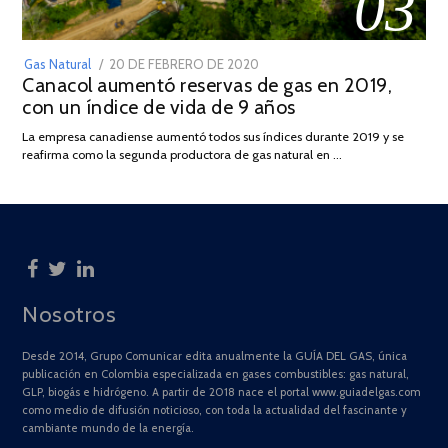
03
POSTED
Gas Natural
20 DE FEBRERO DE 2020
10
Canacol aumentó reservas de gas en 2019,
ON
DE
con un índice de vida de 9 años
JULIO
DE
La empresa canadiense aumentó todos sus índices durante 2019 y se
2025
reafirma como la segunda productora de gas natural en …
Nosotros
Desde 2014, Grupo Comunicar edita anualmente la GUÍA DEL GAS, única
publicación en Colombia especializada en gases combustibles: gas natural,
GLP, biogás e hidrógeno. A partir de 2018 nace el portal www.guiadelgas.com
como medio de difusión noticioso, con toda la actualidad del fascinante y
cambiante mundo de la energía.