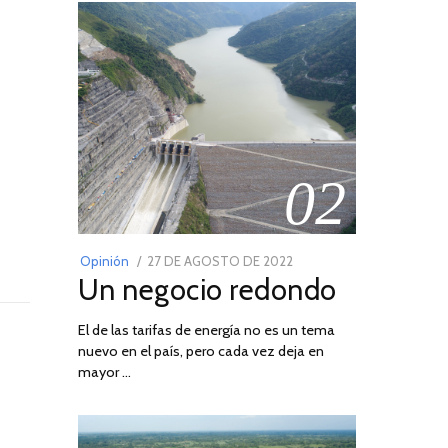
02
POSTED
Opinión
27 DE AGOSTO DE 2022
30
Un negocio redondo
ON
DE
AGOSTO
El de las tarifas de energía no es un tema
DE
nuevo en el país, pero cada vez deja en
2022
mayor …