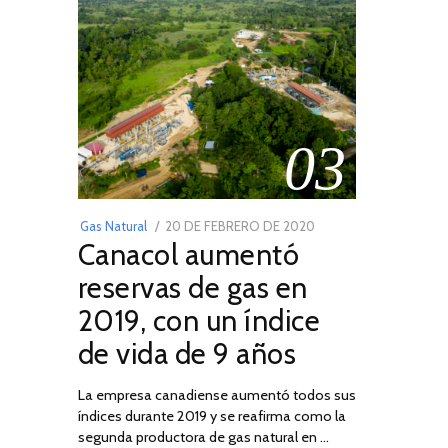
03
POSTED
Gas Natural
20 DE FEBRERO DE 2020
10
Canacol aumentó
ON
DE
JULIO
reservas de gas en
DE
2019, con un índice
2025
de vida de 9 años
La empresa canadiense aumentó todos sus
índices durante 2019 y se reafirma como la
segunda productora de gas natural en …