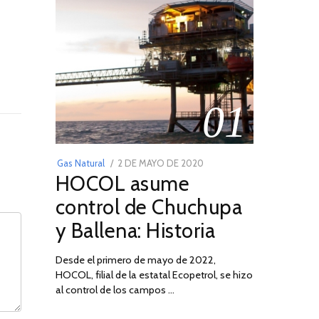
01
POSTED
Gas Natural
2 DE MAYO DE 2020
16
HOCOL asume
ON
DE
FEBRERO
control de Chuchupa
DE
y Ballena: Historia
2026
Desde el primero de mayo de 2022,
HOCOL, filial de la estatal Ecopetrol, se hizo
al control de los campos …