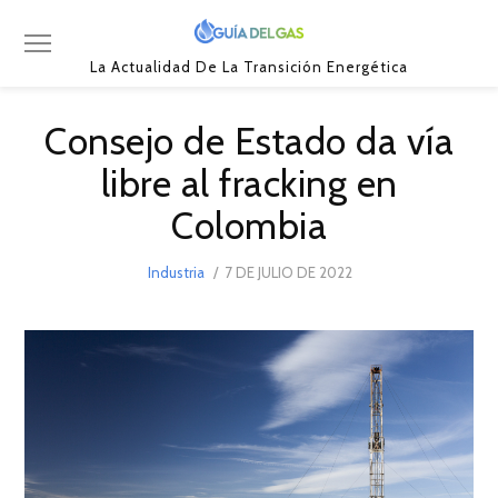
La Actualidad De La Transición Energética
Consejo de Estado da vía
libre al fracking en
Colombia
POSTED
Industria
7 DE JULIO DE 2022
7
ON
DE
JULIO
DE
2022