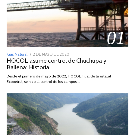
01
POSTED
Gas Natural
2 DE MAYO DE 2020
16
HOCOL asume control de Chuchupa y
ON
DE
Ballena: Historia
FEBRERO
DE
Desde el primero de mayo de 2022, HOCOL, filial de la estatal
2026
Ecopetrol, se hizo al control de los campos …