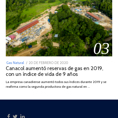
03
POSTED
Gas Natural
20 DE FEBRERO DE 2020
10
Canacol aumentó reservas de gas en 2019,
ON
DE
con un índice de vida de 9 años
JULIO
DE
La empresa canadiense aumentó todos sus índices durante 2019 y se
2025
reafirma como la segunda productora de gas natural en …