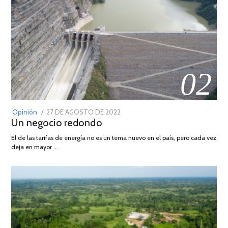
02
POSTED
Opinión
27 DE AGOSTO DE 2022
30
Un negocio redondo
ON
DE
AGOSTO
El de las tarifas de energía no es un tema nuevo en el país, pero cada vez
DE
deja en mayor …
2022