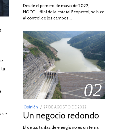
Desde el primero de mayo de 2022,
HOCOL, filial de la estatal Ecopetrol, se hizo
al control de los campos …
n
se
 la
02
e
POSTED
Opinión
27 DE AGOSTO DE 2022
30
Un negocio redondo
s se
ON
DE
AGOSTO
El de las tarifas de energía no es un tema
DE