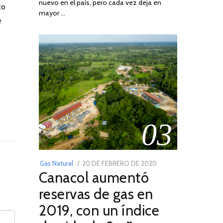
nuevo en el país, pero cada vez deja en
2022
to
mayor …
e
03
POSTED
Gas Natural
20 DE FEBRERO DE 2020
10
Canacol aumentó
ON
DE
JULIO
reservas de gas en
DE
2019, con un índice
2025