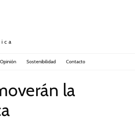
tica
Opinión
Sostenibilidad
Contacto
moverán la
ca