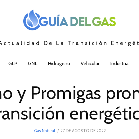
Actualidad De La Transición Energé
GLP
GNL
Hidrógeno
Vehicular
Industria
no y Promigas pro
ransición energéti
POSTED
Gas Natural
27 DE AGOSTO DE 2022
31
ON
DE