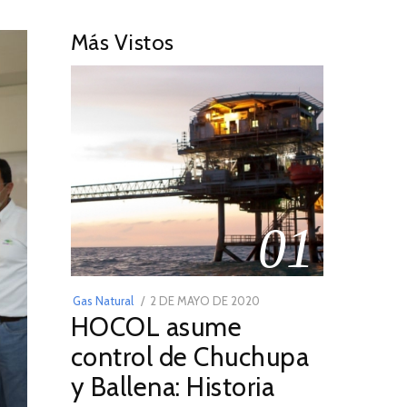
Más Vistos
01
POSTED
Gas Natural
2 DE MAYO DE 2020
16
HOCOL asume
ON
DE
FEBRERO
control de Chuchupa
DE
y Ballena: Historia
2026