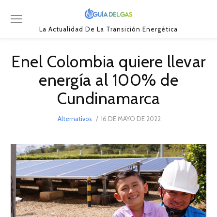
La Actualidad De La Transición Energética
Enel Colombia quiere llevar
energía al 100% de
Cundinamarca
POSTED
Alternativos
16 DE MAYO DE 2022
16
ON
DE
MAYO
DE
2022