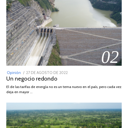
02
POSTED
Opinión
27 DE AGOSTO DE 2022
30
Un negocio redondo
ON
DE
AGOSTO
El de las tarifas de energía no es un tema nuevo en el país, pero cada vez
DE
deja en mayor …
2022