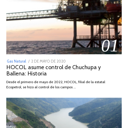
01
POSTED
Gas Natural
2 DE MAYO DE 2020
16
HOCOL asume control de Chuchupa y
ON
DE
Ballena: Historia
FEBRERO
DE
Desde el primero de mayo de 2022, HOCOL, filial de la estatal
2026
Ecopetrol, se hizo al control de los campos …