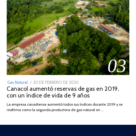
03
POSTED
Gas Natural
20 DE FEBRERO DE 2020
10
Canacol aumentó reservas de gas en 2019,
ON
DE
con un índice de vida de 9 años
JULIO
DE
La empresa canadiense aumentó todos sus índices durante 2019 y se
2025
reafirma como la segunda productora de gas natural en …