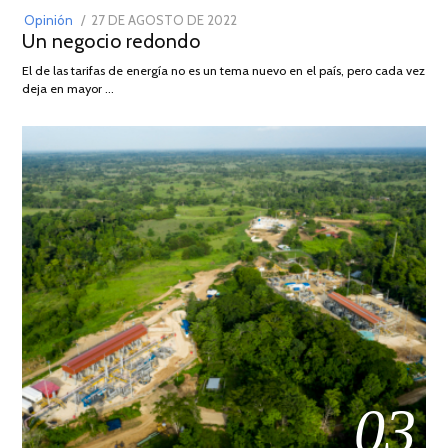
POSTED
Opinión
27 DE AGOSTO DE 2022
30
Un negocio redondo
ON
DE
AGOSTO
El de las tarifas de energía no es un tema nuevo en el país, pero cada vez
DE
deja en mayor …
2022
03