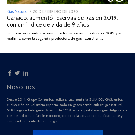
POSTED
Gas Natural
20 DE FEBRERO DE 2020
10
Canacol aumentó reservas de gas en 2019,
ON
DE
con un índice de vida de 9 años
JULIO
DE
La empresa canadiense aumentó todos sus índices durante 2019 y se
2025
reafirma como la segunda productora de gas natural en …
Nosotros
Desde 2014, Grupo Comunicar edita anualmente la GUÍA DEL GAS, única
publicación en Colombia especializada en gases combustibles: gas natural,
GLP, biogás e hidrógeno. A partir de 2018 nace el portal www.guiadelgas.com
como medio de difusión noticioso, con toda la actualidad del fascinante y
cambiante mundo de la energía.