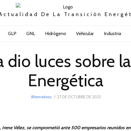
Actualidad De La Transición Energé
GLP
GNL
Hidrógeno
Vehicular
Industria
 dio luces sobre la
Energética
POSTED
Alternativos
27 DE OCTUBRE DE 2022
2
ON
DE
NOVIEMBRE
DE
2022
a, Irene Vélez, se comprometió ante 500 empresarios reunidos en