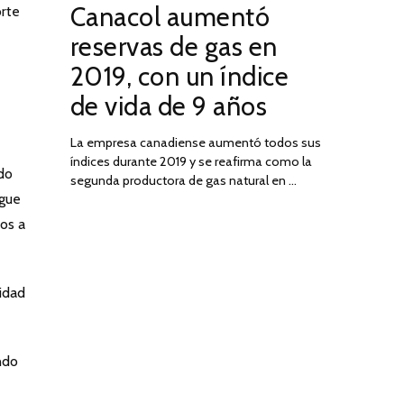
Canacol aumentó
orte
ON
DE
JULIO
reservas de gas en
DE
2019, con un índice
2025
de vida de 9 años
La empresa canadiense aumentó todos sus
índices durante 2019 y se reafirma como la
do
segunda productora de gas natural en …
egue
os a
lidad
ndo