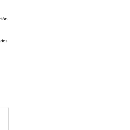
ción
rios