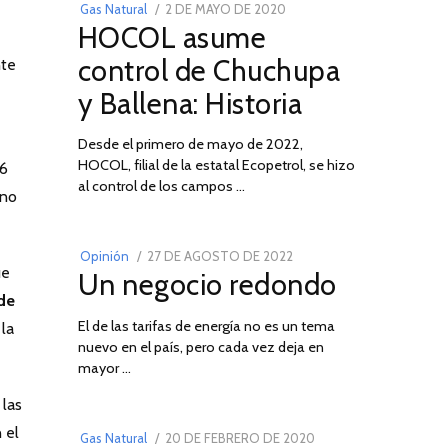
POSTED
Gas Natural
2 DE MAYO DE 2020
16
HOCOL asume
ON
DE
FEBRERO
control de Chuchupa
nte
DE
y Ballena: Historia
2026
Desde el primero de mayo de 2022,
HOCOL, filial de la estatal Ecopetrol, se hizo
26
02
al control de los campos …
eno
POSTED
Opinión
27 DE AGOSTO DE 2022
30
ue
Un negocio redondo
ON
DE
de
AGOSTO
El de las tarifas de energía no es un tema
DE
 la
nuevo en el país, pero cada vez deja en
2022
03
mayor …
las
 el
POSTED
Gas Natural
20 DE FEBRERO DE 2020
10