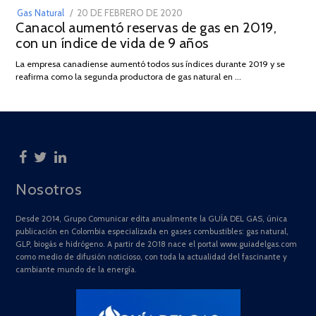
POSTED
Gas Natural
20 DE FEBRERO DE 2020
10
Canacol aumentó reservas de gas en 2019,
ON
DE
con un índice de vida de 9 años
JULIO
DE
La empresa canadiense aumentó todos sus índices durante 2019 y se
2025
reafirma como la segunda productora de gas natural en …
Nosotros
Desde 2014, Grupo Comunicar edita anualmente la GUÍA DEL GAS, única
publicación en Colombia especializada en gases combustibles: gas natural,
GLP, biogás e hidrógeno. A partir de 2018 nace el portal www.guiadelgas.com
como medio de difusión noticioso, con toda la actualidad del fascinante y
cambiante mundo de la energía.