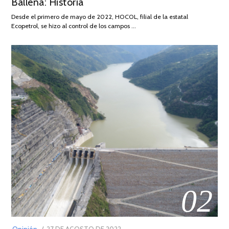
Ballena: Historia
FEBRERO
DE
Desde el primero de mayo de 2022, HOCOL, filial de la estatal
2026
Ecopetrol, se hizo al control de los campos …
02
POSTED