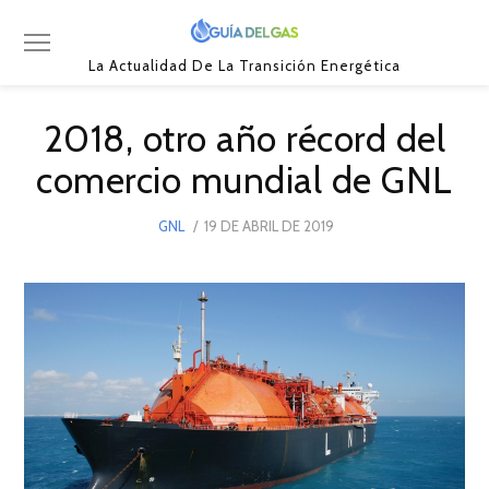
La Actualidad De La Transición Energética
2018, otro año récord del
comercio mundial de GNL
POSTED
GNL
19 DE ABRIL DE 2019
22
ON
DE
SEPTIEMBRE
DE
2019