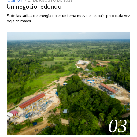
Opinión
27 DE AGOSTO DE 2022
30
Un negocio redondo
ON
DE
AGOSTO
El de las tarifas de energía no es un tema nuevo en el país, pero cada vez
DE
deja en mayor …
2022
03