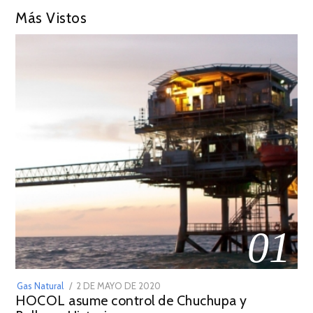
Más Vistos
01
POSTED
Gas Natural
2 DE MAYO DE 2020
16
HOCOL asume control de Chuchupa y
ON
DE