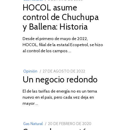
HOCOL asume
ON
DE
FEBRERO
control de Chuchupa
DE
y Ballena: Historia
2026
Desde el primero de mayo de 2022,
HOCOL, filial de la estatal Ecopetrol, se hizo
02
al control de los campos …
POSTED
Opinión
27 DE AGOSTO DE 2022
30
Un negocio redondo
ON
DE
AGOSTO
El de las tarifas de energía no es un tema
DE
nuevo en el país, pero cada vez deja en
2022
03
mayor …
POSTED
Gas Natural
20 DE FEBRERO DE 2020
10