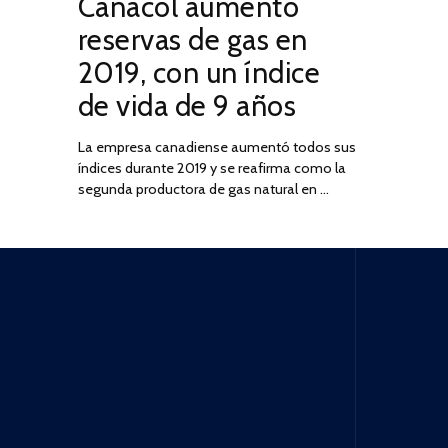
Canacol aumentó
ON
DE
JULIO
reservas de gas en
DE
2019, con un índice
2025
de vida de 9 años
La empresa canadiense aumentó todos sus
índices durante 2019 y se reafirma como la
segunda productora de gas natural en …