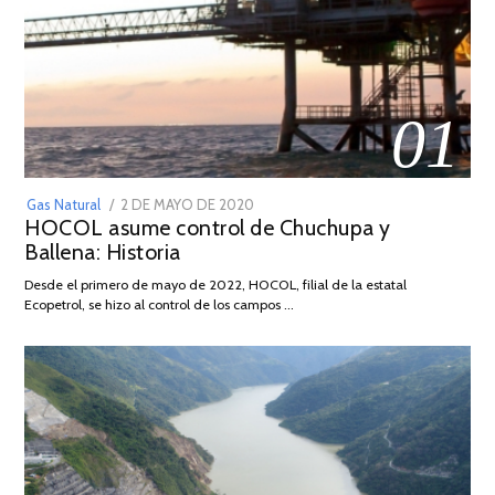
01
POSTED
Gas Natural
2 DE MAYO DE 2020
16
HOCOL asume control de Chuchupa y
ON
DE
Ballena: Historia
FEBRERO
DE
Desde el primero de mayo de 2022, HOCOL, filial de la estatal
2026
Ecopetrol, se hizo al control de los campos …