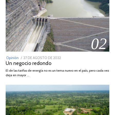
02
POSTED
Opinión
27 DE AGOSTO DE 2022
30
Un negocio redondo
ON
DE
AGOSTO
El de las tarifas de energía no es un tema nuevo en el país, pero cada vez
DE
deja en mayor …
2022