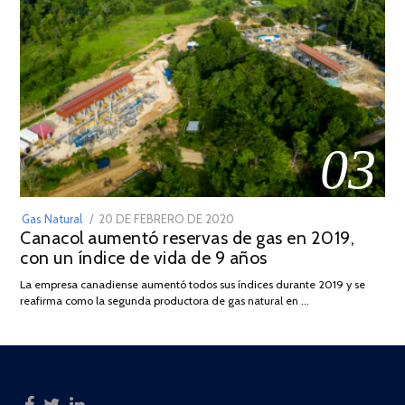
03
POSTED
Gas Natural
20 DE FEBRERO DE 2020
10
Canacol aumentó reservas de gas en 2019,
ON
DE
con un índice de vida de 9 años
JULIO
DE
La empresa canadiense aumentó todos sus índices durante 2019 y se
2025
reafirma como la segunda productora de gas natural en …