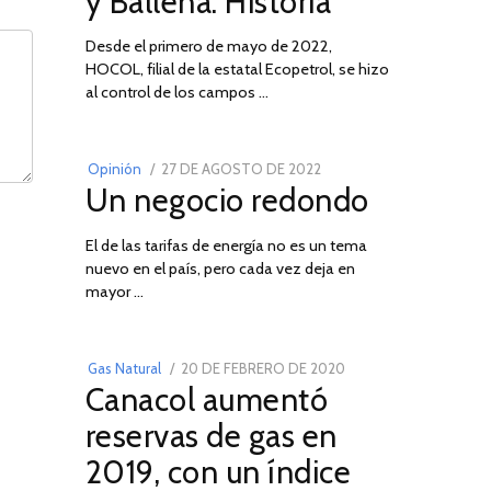
y Ballena: Historia
Desde el primero de mayo de 2022,
HOCOL, filial de la estatal Ecopetrol, se hizo
02
al control de los campos …
POSTED
Opinión
27 DE AGOSTO DE 2022
30
Un negocio redondo
ON
DE
AGOSTO
El de las tarifas de energía no es un tema
DE
nuevo en el país, pero cada vez deja en
2022
03
mayor …
POSTED
Gas Natural
20 DE FEBRERO DE 2020
10
Canacol aumentó
ON
DE
JULIO
reservas de gas en
DE
2019, con un índice
2025