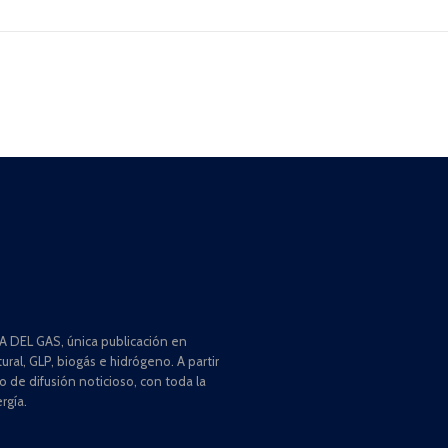
 DEL GAS, única publicación en
ral, GLP, biogás e hidrógeno. A partir
de difusión noticioso, con toda la
rgía.