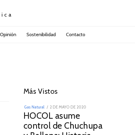
tica
Opinión
Sostenibilidad
Contacto
01
Más Vistos
POSTED
Gas Natural
2 DE MAYO DE 2020
16
HOCOL asume
ON
DE
FEBRERO
control de Chuchupa
DE
2026