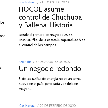
POSTED
Gas Natural
2 DE MAYO DE 2020
16
HOCOL asume
ON
DE
FEBRERO
control de Chuchupa
DE
dos
y Ballena: Historia
2026
Desde el primero de mayo de 2022,
sada
HOCOL, filial de la estatal Ecopetrol, se hizo
02
al control de los campos …
POSTED
Opinión
27 DE AGOSTO DE 2022
30
Un negocio redondo
ON
a
DE
AGOSTO
El de las tarifas de energía no es un tema
DE
nuevo en el país, pero cada vez deja en
2022
03
mayor …
POSTED
Gas Natural
20 DE FEBRERO DE 2020
10