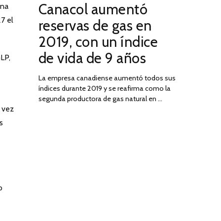
Canacol aumentó
ena
ON
DE
JULIO
7 el
reservas de gas en
DE
2019, con un índice
2025
de vida de 9 años
LP,
La empresa canadiense aumentó todos sus
índices durante 2019 y se reafirma como la
segunda productora de gas natural en …
 vez
s
o