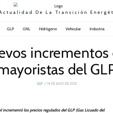
Actualidad De La Transición Energé
GLP
GNL
Hidrógeno
Vehicular
Industria
evos incrementos e
mayoristas del GL
POSTED
GLP
14 DE JULIO DE 2021
14
ON
DE
JULIO
DE
2021
rol incrementó los precios regulados del GLP (Gas Licuado del