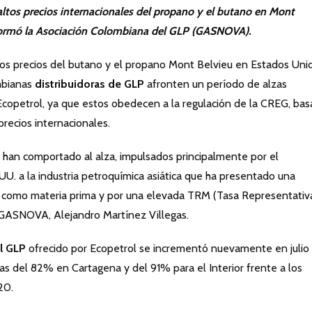
 altos precios internacionales del propano y el butano en Mont
formó la Asociación Colombiana del GLP (GASNOVA).
s precios del butano y el propano Mont Belvieu en Estados Uni
mbianas
distribuidoras de GLP
afronten un período de alzas
Ecopetrol, ya que estos obedecen a la regulación de la CREG, ba
precios internacionales.
e han comportado al alza, impulsados principalmente por el
UU. a la industria petroquímica asiática que ha presentado una
como materia prima y por una elevada TRM (Tasa Representativ
e GASNOVA, Alejandro Martínez Villegas.
l GLP
ofrecido por Ecopetrol se incrementó nuevamente en julio
as del 82% en Cartagena y del 91% para el Interior frente a los
20.