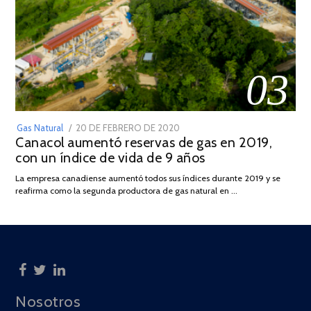
03
POSTED
Gas Natural
20 DE FEBRERO DE 2020
10
Canacol aumentó reservas de gas en 2019,
ON
DE
con un índice de vida de 9 años
JULIO
DE
La empresa canadiense aumentó todos sus índices durante 2019 y se
2025
reafirma como la segunda productora de gas natural en …
Nosotros