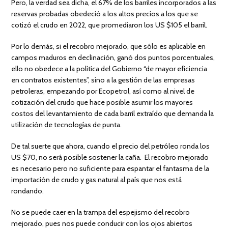
Pero, la verdad sea dicha, el 67% de los barriles incorporados a las
reservas probadas obedeció a los altos precios a los que se
cotizó el crudo en 2022, que promediaron los US $105 el barril.
Por lo demás, si el recobro mejorado, que sólo es aplicable en
campos maduros en declinación, ganó dos puntos porcentuales,
ello no obedece a la política del Gobierno “de mayor eficiencia
en contratos existentes”, sino a la gestión de las empresas
petroleras, empezando por Ecopetrol, así como al nivel de
cotización del crudo que hace posible asumir los mayores
costos del levantamiento de cada barril extraído que demanda la
utilización de tecnologías de punta.
De tal suerte que ahora, cuando el precio del petróleo ronda los
US $70, no será posible sostener la caña. El recobro mejorado
es necesario pero no suficiente para espantar el fantasma de la
importación de crudo y gas natural al país que nos está
rondando.
No se puede caer en la trampa del espejismo del recobro
mejorado, pues nos puede conducir con los ojos abiertos