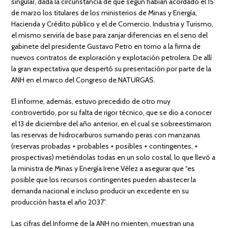
singular, dada la circunstancia de que según habían acordado el 15
de marzo los titulares de los ministerios de Minas y Energía,
Hacienda y Crédito público y el de Comercio, Industria y Turismo,
el mismo serviría de base para zanjar diferencias en el seno del
gabinete del presidente Gustavo Petro en torno a la firma de
nuevos contratos de exploración y explotación petrolera. De allí
la gran expectativa que despertó su presentación por parte de la
ANH en el marco del Congreso de NATURGAS.
El informe, además, estuvo precedido de otro muy
controvertido, por su falta de rigor técnico, que se dio a conocer
el 13 de diciembre del año anterior, en el cual se sobreestimaron
las reservas de hidrocarburos sumando peras con manzanas
(reservas probadas + probables + posibles + contingentes, +
prospectivas) metiéndolas todas en un solo costal, lo que llevó a
la ministra de Minas y Energía Irene Vélez a asegurar que “es
posible que los recursos contingentes pueden abastecer la
demanda nacional e incluso producir un excedente en su
producción hasta el año 2037”.
Las cifras del Informe de la ANH no mienten, muestran una