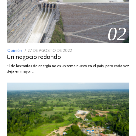
02
POSTED
Opinión
27 DE AGOSTO DE 2022
30
Un negocio redondo
ON
DE
AGOSTO
El de las tarifas de energía no es un tema nuevo en el país, pero cada vez
DE
deja en mayor …
2022