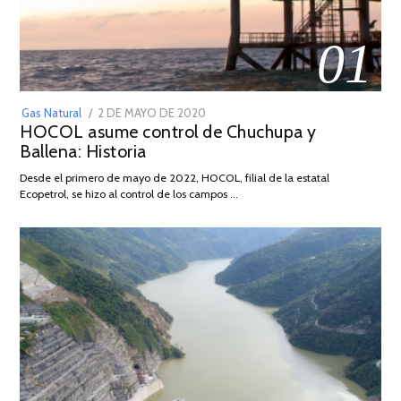
01
POSTED
Gas Natural
2 DE MAYO DE 2020
16
HOCOL asume control de Chuchupa y
ON
DE
Ballena: Historia
FEBRERO
DE
Desde el primero de mayo de 2022, HOCOL, filial de la estatal
2026
Ecopetrol, se hizo al control de los campos …