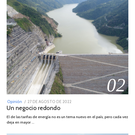
02
POSTED
Opinión
27 DE AGOSTO DE 2022
30
Un negocio redondo
ON
DE
AGOSTO
El de las tarifas de energía no es un tema nuevo en el país, pero cada vez
DE
deja en mayor …
2022