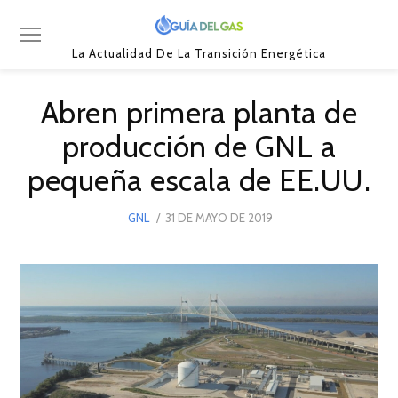
La Actualidad De La Transición Energética
Abren primera planta de
producción de GNL a
pequeña escala de EE.UU.
POSTED
GNL
31 DE MAYO DE 2019
31
ON
DE
MAYO
DE
2019