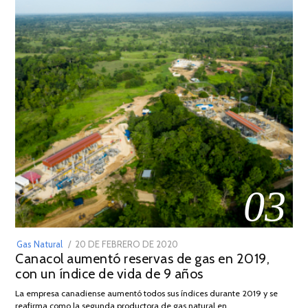
03
POSTED
Gas Natural
20 DE FEBRERO DE 2020
10
Canacol aumentó reservas de gas en 2019,
ON
DE
con un índice de vida de 9 años
JULIO
DE
La empresa canadiense aumentó todos sus índices durante 2019 y se
2025
reafirma como la segunda productora de gas natural en …