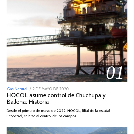
01
POSTED
Gas Natural
2 DE MAYO DE 2020
16
HOCOL asume control de Chuchupa y
ON
DE
Ballena: Historia
FEBRERO
DE
Desde el primero de mayo de 2022, HOCOL, filial de la estatal
2026
Ecopetrol, se hizo al control de los campos …