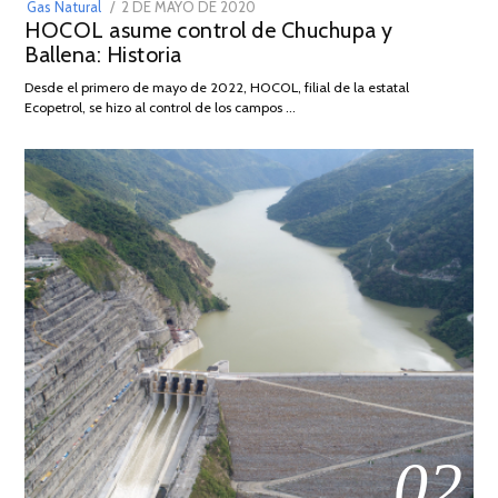
POSTED
Gas Natural
2 DE MAYO DE 2020
16
HOCOL asume control de Chuchupa y
ON
DE
Ballena: Historia
FEBRERO
DE
Desde el primero de mayo de 2022, HOCOL, filial de la estatal
2026
Ecopetrol, se hizo al control de los campos …
02