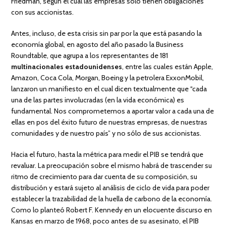
Friedman, según el cual las empresas sólo tienen obligaciones
con sus accionistas.
Antes, incluso, de esta crisis sin par por la que está pasando la
economía global, en agosto del año pasado la Business
Roundtable, que agrupa a los representantes de 181
multinacionales estadounidenses
, entre las cuales están Apple,
Amazon, Coca Cola, Morgan, Boeing y la petrolera ExxonMobil,
lanzaron un manifiesto en el cual dicen textualmente que “cada
una de las partes involucradas (en la vida económica) es
fundamental. Nos comprometemos a aportar valor a cada una de
ellas en pos del éxito futuro de nuestras empresas, de nuestras
comunidades y de nuestro país” y no sólo de sus accionistas.
Hacia el futuro, hasta la métrica para medir el PIB se tendrá que
revaluar. La preocupación sobre el mismo habrá de trascender su
ritmo de crecimiento para dar cuenta de su composición, su
distribución y estará sujeto al análisis de ciclo de vida para poder
establecer la trazabilidad de la huella de carbono de la economía.
Como lo planteó Robert F. Kennedy en un elocuente discurso en
Kansas en marzo de 1968, poco antes de su asesinato, el PIB