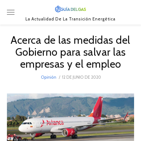
La Actualidad De La Transición Energética
Acerca de las medidas del
Gobierno para salvar las
empresas y el empleo
POSTED
Opinión
12 DE JUNIO DE 2020
8
ON
DE
SEPTIEMBRE
DE
2021