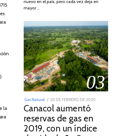
nuevo en el país, pero cada vez deja en
2022
1715
mayor …
les
ara
ación
03
)
POSTED
Gas Natural
20 DE FEBRERO DE 2020
10
Canacol aumentó
ON
DE
e la
JULIO
reservas de gas en
ara
DE
2019, con un índice
2025