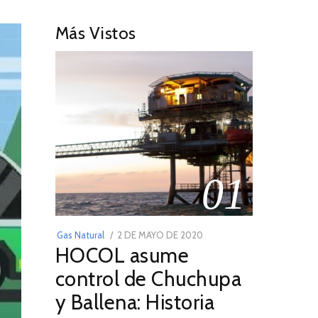
Más Vistos
01
POSTED
Gas Natural
2 DE MAYO DE 2020
16
HOCOL asume
ON
DE
FEBRERO
control de Chuchupa
DE
y Ballena: Historia
2026