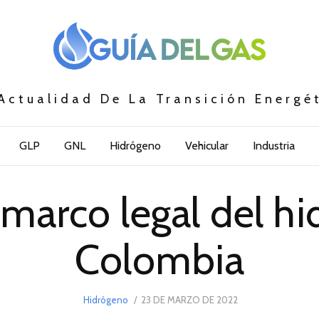
Actualidad De La Transición Energé
GLP
GNL
Hidrógeno
Vehicular
Industria
 marco legal del h
Colombia
POSTED
Hidrógeno
23 DE MARZO DE 2022
23
ON
DE