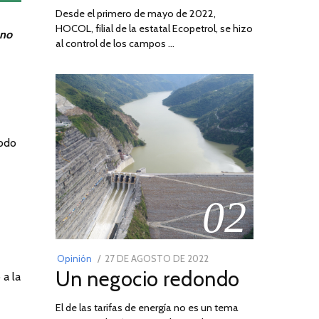
Desde el primero de mayo de 2022,
HOCOL, filial de la estatal Ecopetrol, se hizo
 no
al control de los campos …
todo
02
POSTED
Opinión
27 DE AGOSTO DE 2022
30
Un negocio redondo
ON
DE
 a la
AGOSTO
El de las tarifas de energía no es un tema
DE