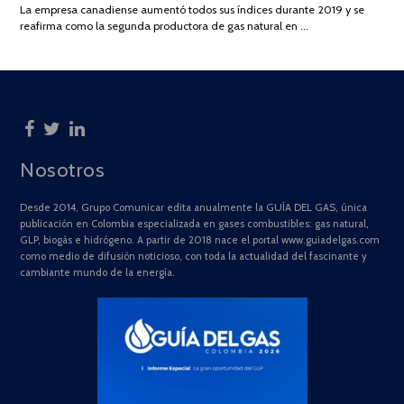
La empresa canadiense aumentó todos sus índices durante 2019 y se
2025
reafirma como la segunda productora de gas natural en …
Nosotros
Desde 2014, Grupo Comunicar edita anualmente la GUÍA DEL GAS, única
publicación en Colombia especializada en gases combustibles: gas natural,
GLP, biogás e hidrógeno. A partir de 2018 nace el portal www.guiadelgas.com
como medio de difusión noticioso, con toda la actualidad del fascinante y
cambiante mundo de la energía.