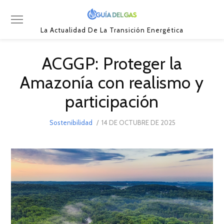
La Actualidad De La Transición Energética
ACGGP: Proteger la
Amazonía con realismo y
participación
POSTED
Sostenibilidad
14 DE OCTUBRE DE 2025
5
ON
DE
NOVIEMBRE
DE
2025