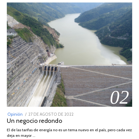
02
POSTED
Opinión
27 DE AGOSTO DE 2022
30
Un negocio redondo
ON
DE
AGOSTO
El de las tarifas de energía no es un tema nuevo en el país, pero cada vez
DE
deja en mayor …