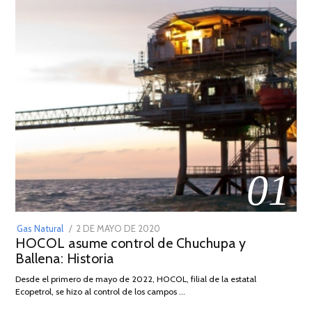
01
POSTED
Gas Natural
2 DE MAYO DE 2020
16
HOCOL asume control de Chuchupa y
ON
DE
Ballena: Historia
FEBRERO
DE
Desde el primero de mayo de 2022, HOCOL, filial de la estatal
2026
Ecopetrol, se hizo al control de los campos …