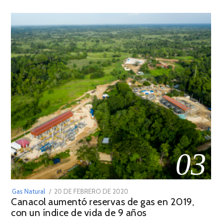
2022
03
POSTED
Gas Natural
20 DE FEBRERO DE 2020
10
Canacol aumentó reservas de gas en 2019,
ON
DE
con un índice de vida de 9 años
JULIO
DE