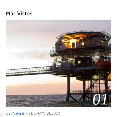
Más Vistos
01
POSTED
Gas Natural
2 DE MAYO DE 2020
16