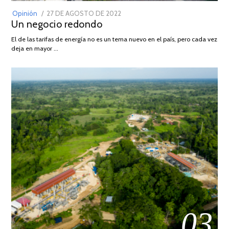
POSTED
Opinión
27 DE AGOSTO DE 2022
30
Un negocio redondo
ON
DE
AGOSTO
El de las tarifas de energía no es un tema nuevo en el país, pero cada vez
DE
deja en mayor …
2022
03