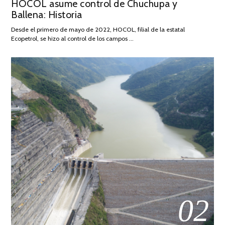
HOCOL asume control de Chuchupa y
ON
DE
Ballena: Historia
FEBRERO
DE
Desde el primero de mayo de 2022, HOCOL, filial de la estatal
2026
Ecopetrol, se hizo al control de los campos …
02