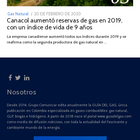
POSTED
Gas Natural
20 DE FEBRERO DE 2020
10
Canacol aumentó reservas de gas en 2019,
ON
DE
con un índice de vida de 9 años
JULIO
DE
La empresa canadiense aumentó todos sus índices durante 2019 y se
2025
reafirma como la segunda productora de gas natural en …
Nosotros
Desde 2014, Grupo Comunicar edita anualmente la GUÍA DEL GAS, única
publicación en Colombia especializada en gases combustibles: gas natural,
GLP, biogás e hidrógeno. A partir de 2018 nace el portal www.guiadelgas.com
como medio de difusión noticioso, con toda la actualidad del fascinante y
cambiante mundo de la energía.