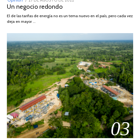
Opinión
27 DE AGOSTO DE 2022
30
Un negocio redondo
ON
DE
AGOSTO
El de las tarifas de energía no es un tema nuevo en el país, pero cada vez
DE
deja en mayor …
2022
03