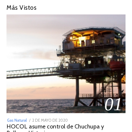
Más Vistos
01
POSTED
Gas Natural
2 DE MAYO DE 2020
16
HOCOL asume control de Chuchupa y
ON
DE