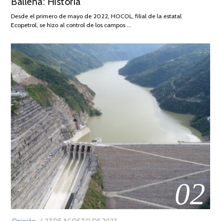
Ballena: Historia
FEBRERO
DE
Desde el primero de mayo de 2022, HOCOL, filial de la estatal
2026
Ecopetrol, se hizo al control de los campos …
02
POSTED