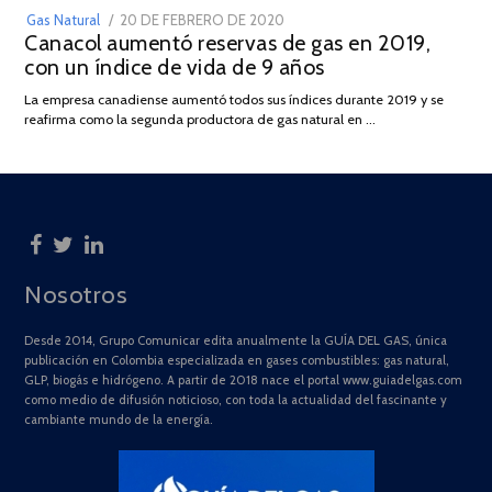
POSTED
Gas Natural
20 DE FEBRERO DE 2020
10
Canacol aumentó reservas de gas en 2019,
ON
DE
con un índice de vida de 9 años
JULIO
DE
La empresa canadiense aumentó todos sus índices durante 2019 y se
2025
reafirma como la segunda productora de gas natural en …
Nosotros
Desde 2014, Grupo Comunicar edita anualmente la GUÍA DEL GAS, única
publicación en Colombia especializada en gases combustibles: gas natural,
GLP, biogás e hidrógeno. A partir de 2018 nace el portal www.guiadelgas.com
como medio de difusión noticioso, con toda la actualidad del fascinante y
cambiante mundo de la energía.