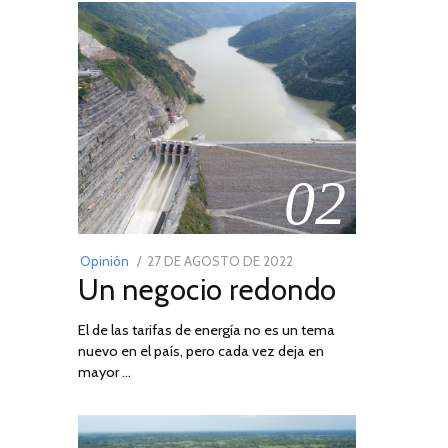
02
POSTED
Opinión
27 DE AGOSTO DE 2022
30
Un negocio redondo
ON
DE
AGOSTO
El de las tarifas de energía no es un tema
DE
nuevo en el país, pero cada vez deja en
2022
mayor …