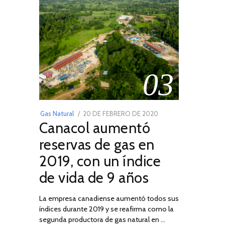
03
POSTED
Gas Natural
20 DE FEBRERO DE 2020
10
Canacol aumentó
ON
DE
JULIO
reservas de gas en
DE
2019, con un índice
2025
de vida de 9 años
La empresa canadiense aumentó todos sus
índices durante 2019 y se reafirma como la
segunda productora de gas natural en …