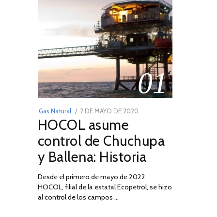
01
POSTED
Gas Natural
2 DE MAYO DE 2020
16
HOCOL asume
ON
DE
FEBRERO
control de Chuchupa
DE
y Ballena: Historia
2026
Desde el primero de mayo de 2022,
HOCOL, filial de la estatal Ecopetrol, se hizo
al control de los campos …