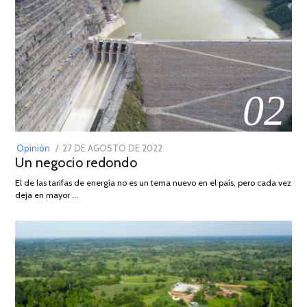
02
POSTED
Opinión
27 DE AGOSTO DE 2022
30
Un negocio redondo
ON
DE
AGOSTO
El de las tarifas de energía no es un tema nuevo en el país, pero cada vez
DE
deja en mayor …
2022