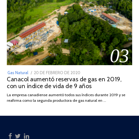
03
POSTED
Gas Natural
20 DE FEBRERO DE 2020
10
Canacol aumentó reservas de gas en 2019,
ON
DE
con un índice de vida de 9 años
JULIO
DE
La empresa canadiense aumentó todos sus índices durante 2019 y se
2025
reafirma como la segunda productora de gas natural en …