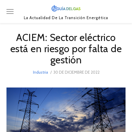
La Actualidad De La Transición Energética
ACIEM: Sector eléctrico
está en riesgo por falta de
gestión
POSTED
Industria
30 DE DICIEMBRE DE 2022
30
ON
DE
DICIEMBRE
DE
2022