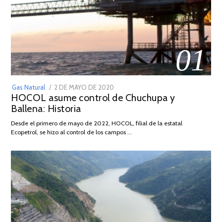
01
POSTED
Gas Natural
2 DE MAYO DE 2020
16
HOCOL asume control de Chuchupa y
ON
DE
Ballena: Historia
FEBRERO
DE
Desde el primero de mayo de 2022, HOCOL, filial de la estatal
2026
Ecopetrol, se hizo al control de los campos …