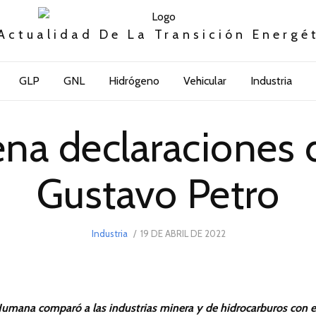
Actualidad De La Transición Energé
GLP
GNL
Hidrógeno
Vehicular
Industria
na declaraciones 
Gustavo Petro
POSTED
Industria
19 DE ABRIL DE 2022
19
ON
DE
ABRIL
DE
2022
Humana comparó a las industrias minera y de hidrocarburos con e