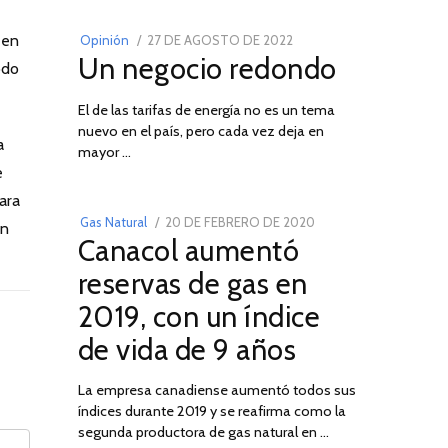
 en
POSTED
Opinión
27 DE AGOSTO DE 2022
30
Un negocio redondo
ON
DE
odo
AGOSTO
El de las tarifas de energía no es un tema
DE
nuevo en el país, pero cada vez deja en
2022
03
a
mayor …
e
ara
POSTED
Gas Natural
20 DE FEBRERO DE 2020
10
an
Canacol aumentó
ON
DE
JULIO
reservas de gas en
DE
2019, con un índice
2025
de vida de 9 años
La empresa canadiense aumentó todos sus
índices durante 2019 y se reafirma como la
segunda productora de gas natural en …