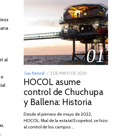
leos
mana
01
l al
e
POSTED
Gas Natural
2 DE MAYO DE 2020
16
 a
HOCOL asume
ON
DE
ial
FEBRERO
control de Chuchupa
DE
y Ballena: Historia
2026
Desde el primero de mayo de 2022,
HOCOL, filial de la estatal Ecopetrol, se hizo
02
as,
al control de los campos …
.