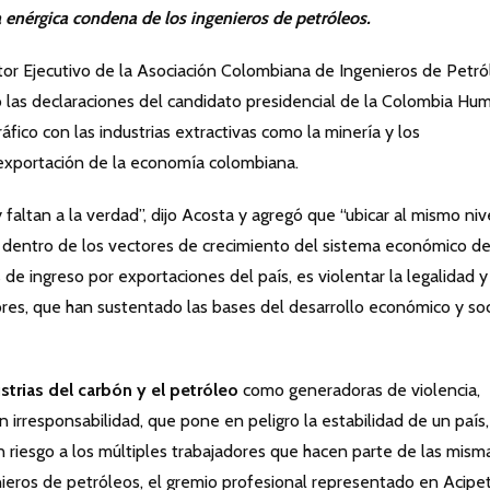
a enérgica condena de los ingenieros de petróleos.
or Ejecutivo de la Asociación Colombiana de Ingenieros de Petró
ó las declaraciones del candidato presidencial de la Colombia Hu
fico con las industrias extractivas como la minería y los
 exportación de la economía colombiana.
faltan a la verdad”, dijo Acosta y agregó que “ubicar al mismo nive
o, dentro de los vectores de crecimiento del sistema económico d
de ingreso por exportaciones del país, es violentar la legalidad y
dores, que han sustentado las bases del desarrollo económico y soc
strias del carbón y el petróleo
como generadoras de violencia,
irresponsabilidad, que pone en peligro la estabilidad de un país,
 riesgo a los múltiples trabajadores que hacen parte de las mism
nieros de petróleos, el gremio profesional representado en Acipet