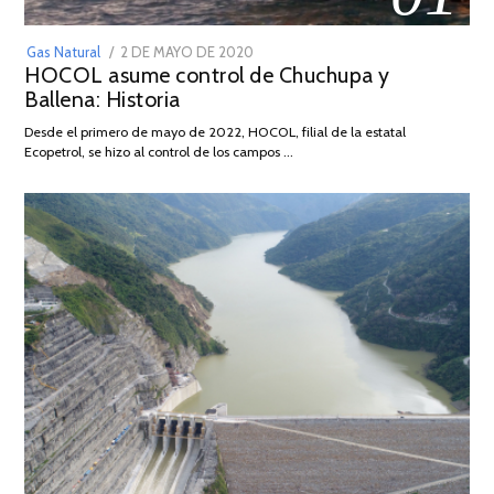
POSTED
Gas Natural
2 DE MAYO DE 2020
16
HOCOL asume control de Chuchupa y
ON
DE
Ballena: Historia
FEBRERO
DE
Desde el primero de mayo de 2022, HOCOL, filial de la estatal
2026
Ecopetrol, se hizo al control de los campos …