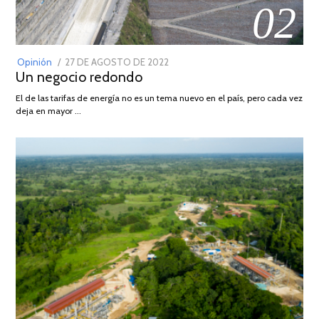
02
POSTED
Opinión
27 DE AGOSTO DE 2022
30
Un negocio redondo
ON
DE
AGOSTO
El de las tarifas de energía no es un tema nuevo en el país, pero cada vez
DE
deja en mayor …
2022