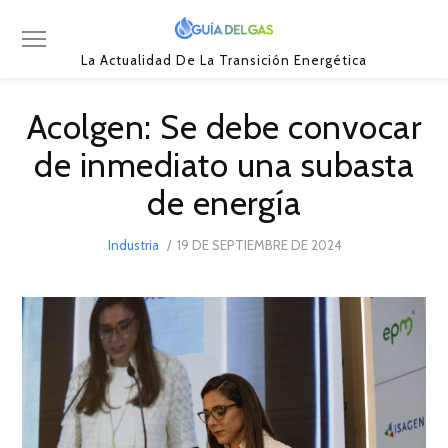
La Actualidad De La Transición Energética
Acolgen: Se debe convocar
de inmediato una subasta
de energía
POSTED
Industria
19 DE SEPTIEMBRE DE 2024
19
ON
DE
SEPTIEMBRE
DE
2024