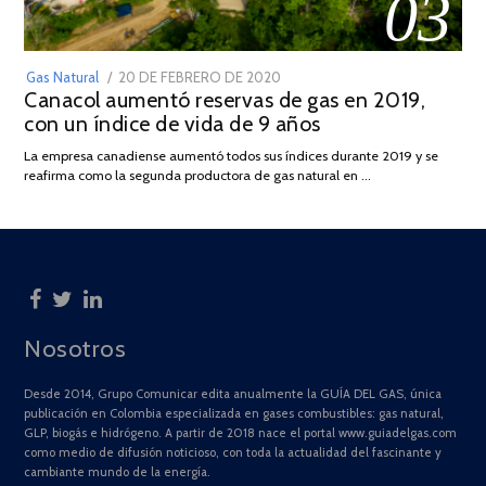
03
POSTED
Gas Natural
20 DE FEBRERO DE 2020
10
Canacol aumentó reservas de gas en 2019,
ON
DE
con un índice de vida de 9 años
JULIO
DE
La empresa canadiense aumentó todos sus índices durante 2019 y se
2025
reafirma como la segunda productora de gas natural en …
Nosotros
Desde 2014, Grupo Comunicar edita anualmente la GUÍA DEL GAS, única
publicación en Colombia especializada en gases combustibles: gas natural,
GLP, biogás e hidrógeno. A partir de 2018 nace el portal www.guiadelgas.com
como medio de difusión noticioso, con toda la actualidad del fascinante y
cambiante mundo de la energía.