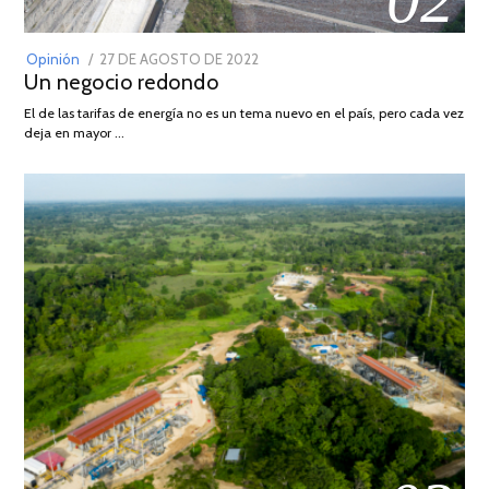
POSTED
Opinión
27 DE AGOSTO DE 2022
30
Un negocio redondo
ON
DE
AGOSTO
El de las tarifas de energía no es un tema nuevo en el país, pero cada vez
DE
deja en mayor …
2022