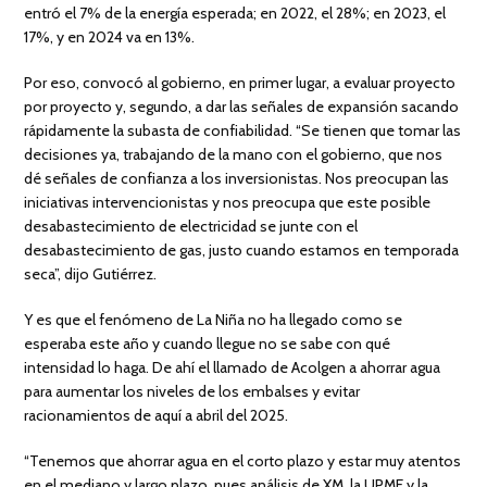
entró el 7% de la energía esperada; en 2022, el 28%; en 2023, el
17%, y en 2024 va en 13%.
Por eso, convocó al gobierno, en primer lugar, a evaluar proyecto
por proyecto y, segundo, a dar las señales de expansión sacando
rápidamente la subasta de confiabilidad. “Se tienen que tomar las
decisiones ya, trabajando de la mano con el gobierno, que nos
dé señales de confianza a los inversionistas. Nos preocupan las
iniciativas intervencionistas y nos preocupa que este posible
desabastecimiento de electricidad se junte con el
desabastecimiento de gas, justo cuando estamos en temporada
seca”, dijo Gutiérrez.
Y es que el fenómeno de La Niña no ha llegado como se
esperaba este año y cuando llegue no se sabe con qué
intensidad lo haga. De ahí el llamado de Acolgen a ahorrar agua
para aumentar los niveles de los embalses y evitar
racionamientos de aquí a abril del 2025.
“Tenemos que ahorrar agua en el corto plazo y estar muy atentos
en el mediano y largo plazo, pues análisis de XM, la UPME y la