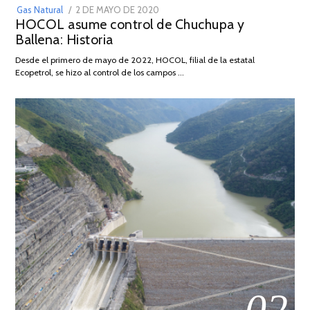
POSTED
Gas Natural
2 DE MAYO DE 2020
16
HOCOL asume control de Chuchupa y
ON
DE
Ballena: Historia
FEBRERO
DE
Desde el primero de mayo de 2022, HOCOL, filial de la estatal
2026
Ecopetrol, se hizo al control de los campos …
02