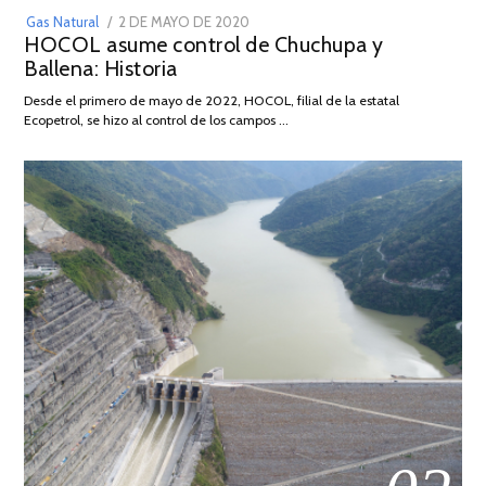
POSTED
Gas Natural
2 DE MAYO DE 2020
16
HOCOL asume control de Chuchupa y
ON
DE
Ballena: Historia
FEBRERO
DE
Desde el primero de mayo de 2022, HOCOL, filial de la estatal
2026
Ecopetrol, se hizo al control de los campos …