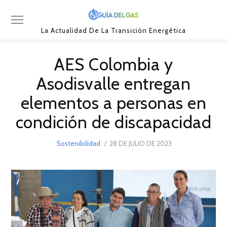
La Actualidad De La Transición Energética
AES Colombia y
Asodisvalle entregan
elementos a personas en
condición de discapacidad
POSTED
Sostenibilidad
28 DE JULIO DE 2023
28
ON
DE
JULIO
DE
2023