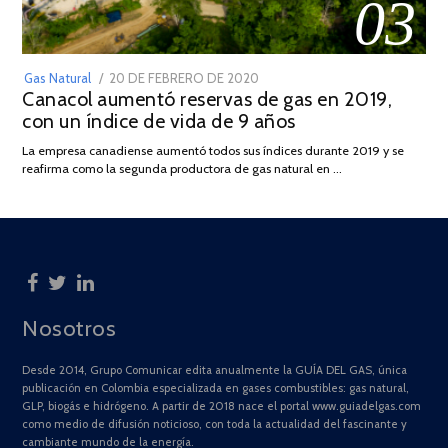
03
POSTED
Gas Natural
20 DE FEBRERO DE 2020
10
Canacol aumentó reservas de gas en 2019,
ON
DE
con un índice de vida de 9 años
JULIO
DE
La empresa canadiense aumentó todos sus índices durante 2019 y se
2025
reafirma como la segunda productora de gas natural en …
Nosotros
Desde 2014, Grupo Comunicar edita anualmente la GUÍA DEL GAS, única
publicación en Colombia especializada en gases combustibles: gas natural,
GLP, biogás e hidrógeno. A partir de 2018 nace el portal www.guiadelgas.com
como medio de difusión noticioso, con toda la actualidad del fascinante y
cambiante mundo de la energía.