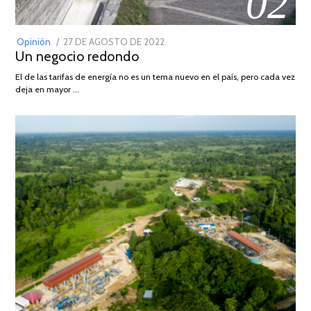
02
POSTED
Opinión
27 DE AGOSTO DE 2022
30
Un negocio redondo
ON
DE
AGOSTO
El de las tarifas de energía no es un tema nuevo en el país, pero cada vez
DE
deja en mayor …
2022