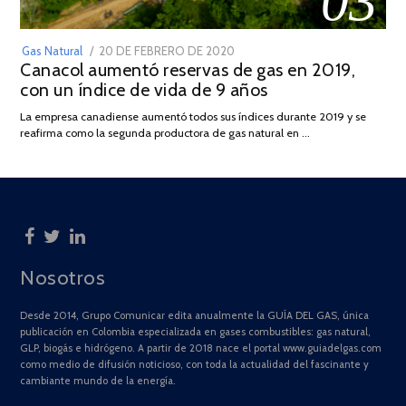
03
POSTED
Gas Natural
20 DE FEBRERO DE 2020
10
Canacol aumentó reservas de gas en 2019,
ON
DE
con un índice de vida de 9 años
JULIO
DE
La empresa canadiense aumentó todos sus índices durante 2019 y se
2025
reafirma como la segunda productora de gas natural en …
Nosotros
Desde 2014, Grupo Comunicar edita anualmente la GUÍA DEL GAS, única
publicación en Colombia especializada en gases combustibles: gas natural,
GLP, biogás e hidrógeno. A partir de 2018 nace el portal www.guiadelgas.com
como medio de difusión noticioso, con toda la actualidad del fascinante y
cambiante mundo de la energía.