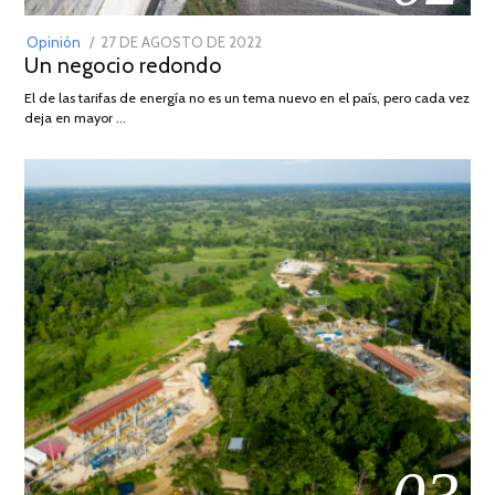
POSTED
Opinión
27 DE AGOSTO DE 2022
30
Un negocio redondo
ON
DE
AGOSTO
El de las tarifas de energía no es un tema nuevo en el país, pero cada vez
DE
deja en mayor …
2022