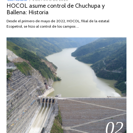
HOCOL asume control de Chuchupa y
ON
DE
Ballena: Historia
FEBRERO
DE
Desde el primero de mayo de 2022, HOCOL, filial de la estatal
2026
Ecopetrol, se hizo al control de los campos …
02