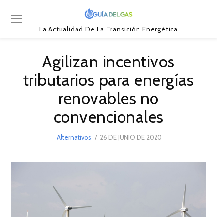
La Actualidad De La Transición Energética
Agilizan incentivos
tributarios para energías
renovables no
convencionales
POSTED
Alternativos
26 DE JUNIO DE 2020
26
ON
DE
JUNIO
DE
2020