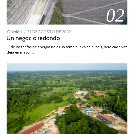
02
POSTED
Opinión
27 DE AGOSTO DE 2022
30
Un negocio redondo
ON
DE
AGOSTO
El de las tarifas de energía no es un tema nuevo en el país, pero cada vez
DE
deja en mayor …
2022