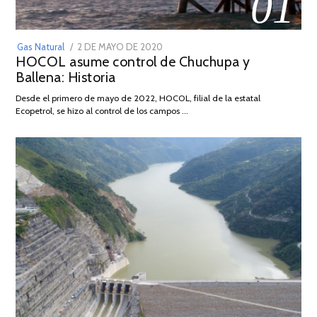
01
POSTED
Gas Natural
2 DE MAYO DE 2020
16
HOCOL asume control de Chuchupa y
ON
DE
Ballena: Historia
FEBRERO
DE
Desde el primero de mayo de 2022, HOCOL, filial de la estatal
2026
Ecopetrol, se hizo al control de los campos …