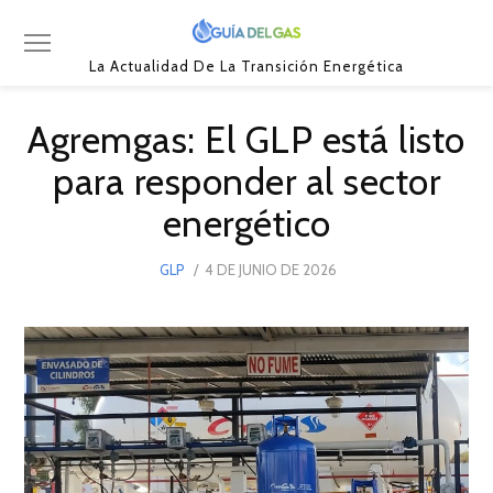
La Actualidad De La Transición Energética
Agremgas: El GLP está listo
para responder al sector
energético
POSTED
GLP
4 DE JUNIO DE 2026
4
ON
DE
JUNIO
DE
2026