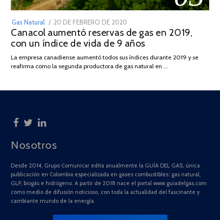
POSTED
Gas Natural
20 DE FEBRERO DE 2020
10
Canacol aumentó reservas de gas en 2019,
ON
DE
con un índice de vida de 9 años
JULIO
DE
La empresa canadiense aumentó todos sus índices durante 2019 y se
2025
reafirma como la segunda productora de gas natural en …
Nosotros
Desde 2014, Grupo Comunicar edita anualmente la GUÍA DEL GAS, única
publicación en Colombia especializada en gases combustibles: gas natural,
GLP, biogás e hidrógeno. A partir de 2018 nace el portal www.guiadelgas.com
como medio de difusión noticioso, con toda la actualidad del fascinante y
cambiante mundo de la energía.