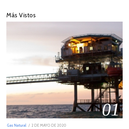
Más Vistos
01
POSTED
Gas Natural
2 DE MAYO DE 2020
16