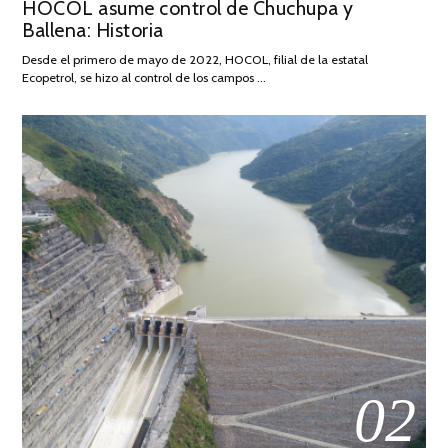
HOCOL asume control de Chuchupa y
ON
DE
Ballena: Historia
FEBRERO
DE
Desde el primero de mayo de 2022, HOCOL, filial de la estatal
2026
Ecopetrol, se hizo al control de los campos …
02