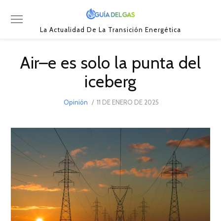
La Actualidad De La Transición Energética
Air–e es solo la punta del
iceberg
POSTED
Opinión
11 DE ENERO DE 2025
11
ON
DE
ENERO
DE
2025