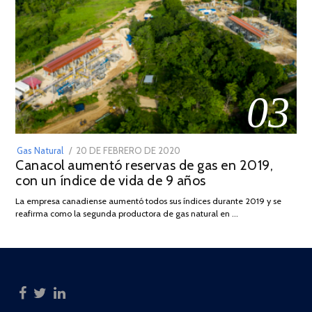
03
POSTED
Gas Natural
20 DE FEBRERO DE 2020
10
Canacol aumentó reservas de gas en 2019,
ON
DE
con un índice de vida de 9 años
JULIO
DE
La empresa canadiense aumentó todos sus índices durante 2019 y se
2025
reafirma como la segunda productora de gas natural en …