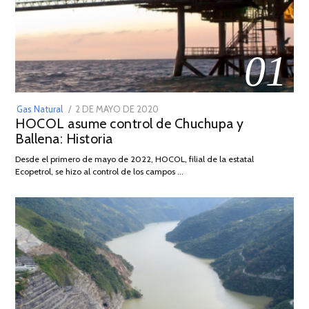
01
POSTED
Gas Natural
2 DE MAYO DE 2020
16
HOCOL asume control de Chuchupa y
ON
DE
Ballena: Historia
FEBRERO
DE
Desde el primero de mayo de 2022, HOCOL, filial de la estatal
2026
Ecopetrol, se hizo al control de los campos …