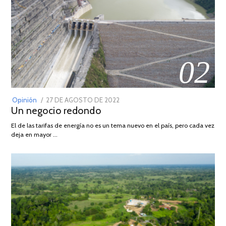
02
POSTED
Opinión
27 DE AGOSTO DE 2022
30
Un negocio redondo
ON
DE
AGOSTO
El de las tarifas de energía no es un tema nuevo en el país, pero cada vez
DE
deja en mayor …
2022