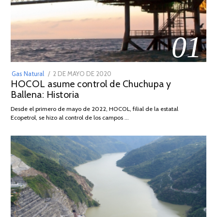
01
POSTED
Gas Natural
2 DE MAYO DE 2020
16
HOCOL asume control de Chuchupa y
ON
DE
Ballena: Historia
FEBRERO
DE
Desde el primero de mayo de 2022, HOCOL, filial de la estatal
2026
Ecopetrol, se hizo al control de los campos …