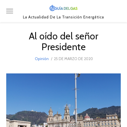
La Actualidad De La Transición Energética
Al oído del señor
Presidente
POSTED
Opinión
25 DE MARZO DE 2020
8
ON
DE
SEPTIEMBRE
DE
2021