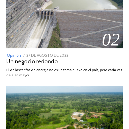
02
POSTED
Opinión
27 DE AGOSTO DE 2022
30
Un negocio redondo
ON
DE
AGOSTO
El de las tarifas de energía no es un tema nuevo en el país, pero cada vez
DE
deja en mayor …
2022