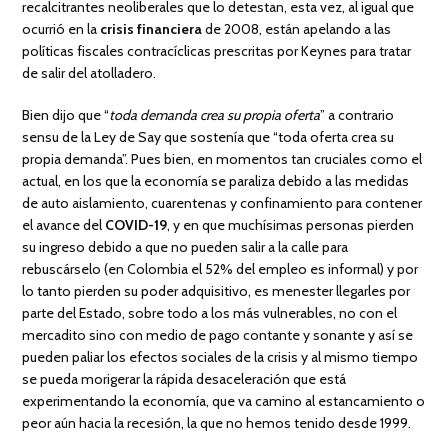
recalcitrantes neoliberales que lo detestan, esta vez, al igual que
ocurrió en la
crisis financiera
de 2008, están apelando a las
políticas fiscales contracíclicas prescritas por Keynes para tratar
de salir del atolladero.
Bien dijo que “
toda demanda crea su propia oferta
” a contrario
sensu de la Ley de Say que sostenía que “toda oferta crea su
propia demanda”. Pues bien, en momentos tan cruciales como el
actual, en los que la economía se paraliza debido a las medidas
de auto aislamiento, cuarentenas y confinamiento para contener
el avance del
COVID-19
, y en que muchísimas personas pierden
su ingreso debido a que no pueden salir a la calle para
rebuscárselo (en Colombia el 52% del empleo es informal) y por
lo tanto pierden su poder adquisitivo, es menester llegarles por
parte del Estado, sobre todo a los más vulnerables, no con el
mercadito sino con medio de pago contante y sonante y así se
pueden paliar los efectos sociales de la crisis y al mismo tiempo
se pueda morigerar la rápida desaceleración que está
experimentando la economía, que va camino al estancamiento o
peor aún hacia la recesión, la que no hemos tenido desde 1999.