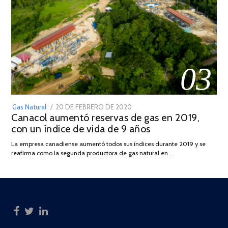
03
POSTED
Gas Natural
20 DE FEBRERO DE 2020
10
Canacol aumentó reservas de gas en 2019,
ON
DE
con un índice de vida de 9 años
JULIO
DE
La empresa canadiense aumentó todos sus índices durante 2019 y se
2025
reafirma como la segunda productora de gas natural en …