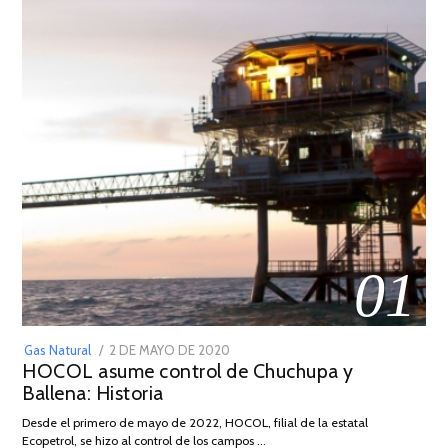
01
POSTED
Gas Natural
2 DE MAYO DE 2020
16
HOCOL asume control de Chuchupa y
ON
DE
Ballena: Historia
FEBRERO
DE
Desde el primero de mayo de 2022, HOCOL, filial de la estatal
2026
Ecopetrol, se hizo al control de los campos …