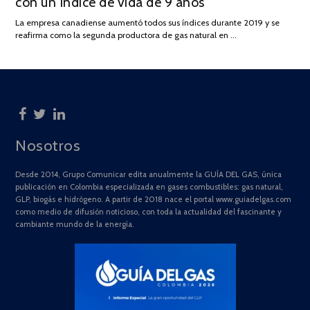
con un índice de vida de 9 años
DE
La empresa canadiense aumentó todos sus índices durante 2019 y se
2025
reafirma como la segunda productora de gas natural en …
Nosotros
Desde 2014, Grupo Comunicar edita anualmente la GUÍA DEL GAS, única
publicación en Colombia especializada en gases combustibles: gas natural,
GLP, biogás e hidrógeno. A partir de 2018 nace el portal www.guiadelgas.com
como medio de difusión noticioso, con toda la actualidad del fascinante y
cambiante mundo de la energía.