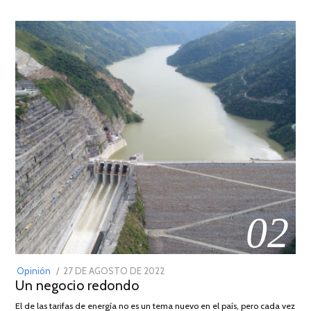
02
POSTED
Opinión
27 DE AGOSTO DE 2022
30
Un negocio redondo
ON
DE
AGOSTO
El de las tarifas de energía no es un tema nuevo en el país, pero cada vez