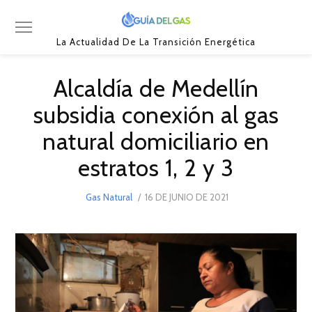
La Actualidad De La Transición Energética
Alcaldía de Medellín
subsidia conexión al gas
natural domiciliario en
estratos 1, 2 y 3
POSTED
Gas Natural
16 DE JUNIO DE 2021
16
ON
DE
JUNIO
DE
2021