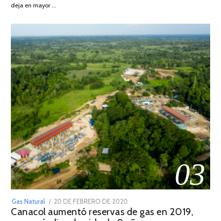
DE
deja en mayor …
2022
03
POSTED
Gas Natural
20 DE FEBRERO DE 2020
10
Canacol aumentó reservas de gas en 2019,
ON
DE
JULIO