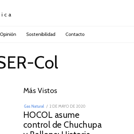
tica
Opinión
Sostenibilidad
Contacto
SER-Col
01
Más Vistos
POSTED
Gas Natural
2 DE MAYO DE 2020
16
HOCOL asume
ON
DE
FEBRERO
control de Chuchupa
DE
2026