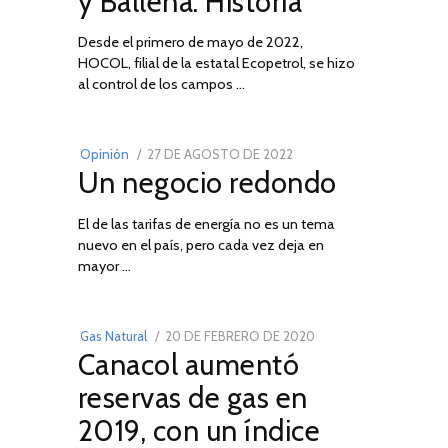
y Ballena: Historia
Desde el primero de mayo de 2022,
HOCOL, filial de la estatal Ecopetrol, se hizo
02
al control de los campos …
POSTED
Opinión
27 DE AGOSTO DE 2022
30
Un negocio redondo
ON
DE
AGOSTO
El de las tarifas de energía no es un tema
DE
nuevo en el país, pero cada vez deja en
2022
03
mayor …
POSTED
Gas Natural
20 DE FEBRERO DE 2020
10
Canacol aumentó
ON
DE
JULIO
reservas de gas en
DE
2019, con un índice
2025