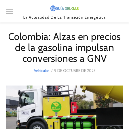
La Actualidad De La Transición Energética
Colombia: Alzas en precios
de la gasolina impulsan
conversiones a GNV
POSTED
Vehicular
9 DE OCTUBRE DE 2023
12
ON
DE
OCTUBRE
DE
2023