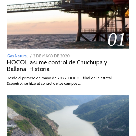
01
POSTED
Gas Natural
2 DE MAYO DE 2020
16
HOCOL asume control de Chuchupa y
ON
DE
Ballena: Historia
FEBRERO
DE
Desde el primero de mayo de 2022, HOCOL, filial de la estatal
2026
Ecopetrol, se hizo al control de los campos …