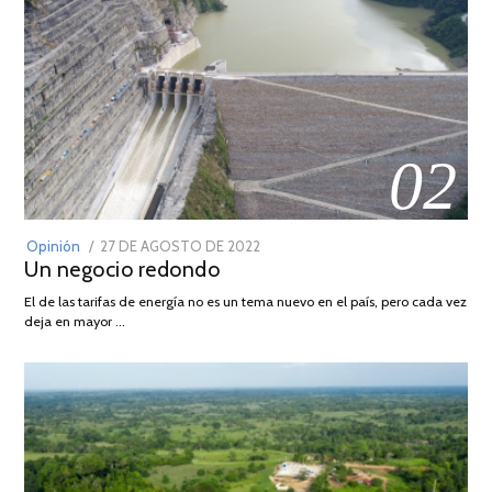
02
POSTED
Opinión
27 DE AGOSTO DE 2022
30
Un negocio redondo
ON
DE
AGOSTO
El de las tarifas de energía no es un tema nuevo en el país, pero cada vez
DE
deja en mayor …
2022