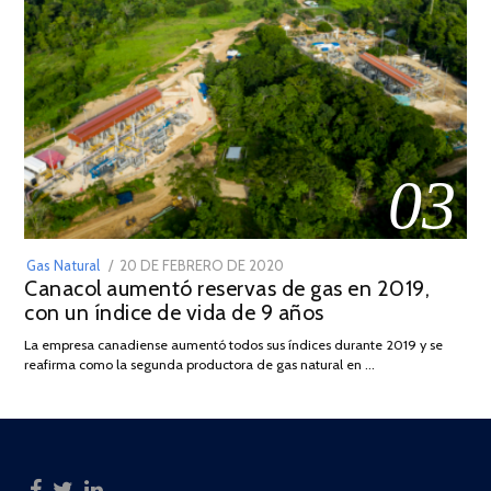
03
POSTED
Gas Natural
20 DE FEBRERO DE 2020
10
Canacol aumentó reservas de gas en 2019,
ON
DE
con un índice de vida de 9 años
JULIO
DE
La empresa canadiense aumentó todos sus índices durante 2019 y se
2025
reafirma como la segunda productora de gas natural en …