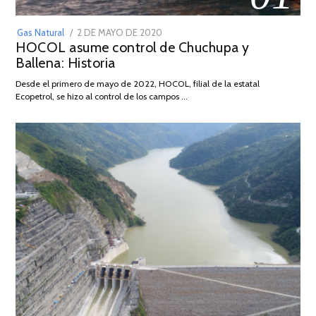
POSTED
Gas Natural
2 DE MAYO DE 2020
16
HOCOL asume control de Chuchupa y
ON
DE
Ballena: Historia
FEBRERO
DE
Desde el primero de mayo de 2022, HOCOL, filial de la estatal
2026
Ecopetrol, se hizo al control de los campos …