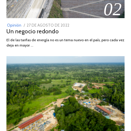
02
POSTED
Opinión
27 DE AGOSTO DE 2022
30
Un negocio redondo
ON
DE
AGOSTO
El de las tarifas de energía no es un tema nuevo en el país, pero cada vez
DE
deja en mayor …
2022