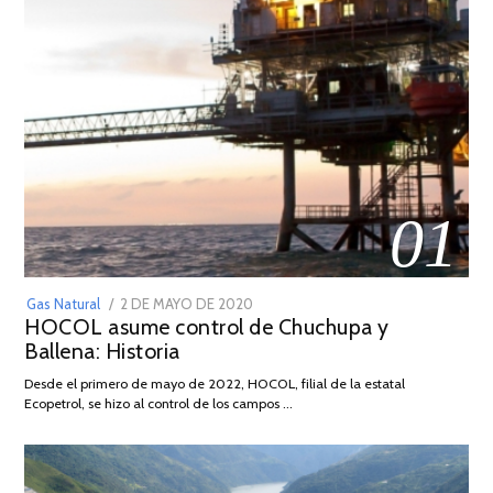
01
POSTED
Gas Natural
2 DE MAYO DE 2020
16
HOCOL asume control de Chuchupa y
ON
DE
Ballena: Historia
FEBRERO
DE
Desde el primero de mayo de 2022, HOCOL, filial de la estatal
2026
Ecopetrol, se hizo al control de los campos …