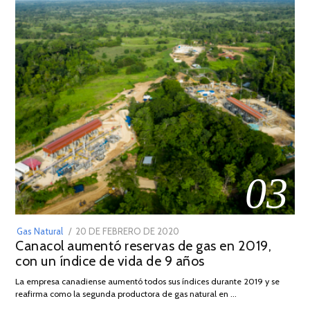
03
POSTED
Gas Natural
20 DE FEBRERO DE 2020
10
Canacol aumentó reservas de gas en 2019,
ON
DE
con un índice de vida de 9 años
JULIO
DE
La empresa canadiense aumentó todos sus índices durante 2019 y se
2025
reafirma como la segunda productora de gas natural en …