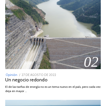
02
POSTED
Opinión
27 DE AGOSTO DE 2022
30
Un negocio redondo
ON
DE
AGOSTO
El de las tarifas de energía no es un tema nuevo en el país, pero cada vez
DE
deja en mayor …
2022