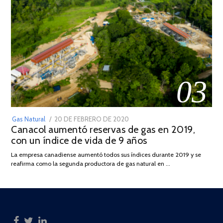
03
POSTED
Gas Natural
20 DE FEBRERO DE 2020
10
Canacol aumentó reservas de gas en 2019,
ON
DE
con un índice de vida de 9 años
JULIO
DE
La empresa canadiense aumentó todos sus índices durante 2019 y se
2025
reafirma como la segunda productora de gas natural en …