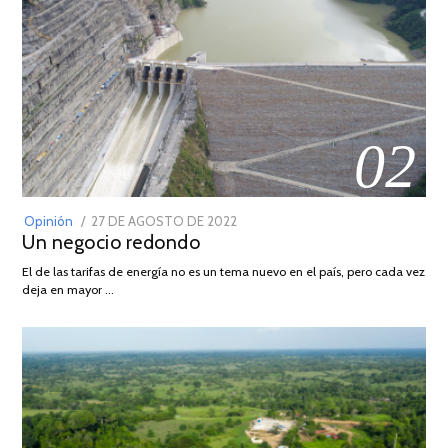
02
POSTED
Opinión
27 DE AGOSTO DE 2022
30
Un negocio redondo
ON
DE
AGOSTO
El de las tarifas de energía no es un tema nuevo en el país, pero cada vez
DE
deja en mayor …
2022