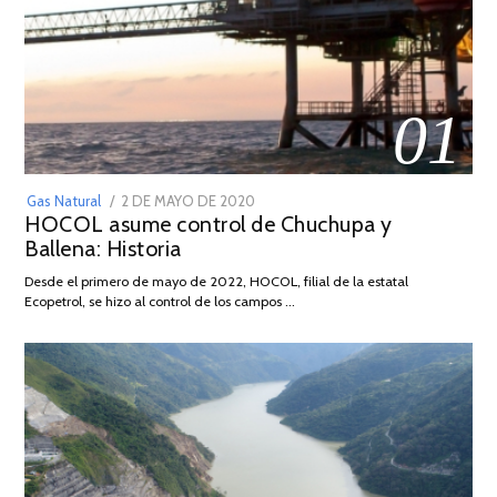
01
POSTED
Gas Natural
2 DE MAYO DE 2020
16
HOCOL asume control de Chuchupa y
ON
DE
Ballena: Historia
FEBRERO
DE
Desde el primero de mayo de 2022, HOCOL, filial de la estatal
2026
Ecopetrol, se hizo al control de los campos …