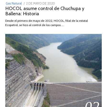
POSTED
Gas Natural
2 DE MAYO DE 2020
16
HOCOL asume control de Chuchupa y
ON
DE
Ballena: Historia
FEBRERO
DE
Desde el primero de mayo de 2022, HOCOL, filial de la estatal
2026
Ecopetrol, se hizo al control de los campos …
02