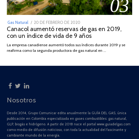
03
POSTED
Gas Natural
20 DE FEBRERO DE 2020
10
Canacol aumentó reservas de gas en 2019,
ON
DE
con un índice de vida de 9 años
JULIO
DE
La empresa canadiense aumentó todos sus índices durante 2019 y se
2025
reafirma como la segunda productora de gas natural en …
Nosotros
Desde 2014, Grupo Comunicar edita anualmente la GUÍA DEL GAS, única
publicación en Colombia especializada en gases combustibles: gas natural,
GLP, biogás e hidrógeno. A partir de 2018 nace el portal www.guiadelgas.com
como medio de difusión noticioso, con toda la actualidad del fascinante y
cambiante mundo de la energía.