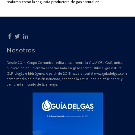
reafirma como la segunda productora de gas natural en …
Nosotros
Desde 2014, Grupo Comunicar edita anualmente la GUÍA DEL GAS, única
publicación en Colombia especializada en gases combustibles: gas natural,
GLP, biogás e hidrógeno. A partir de 2018 nace el portal www.guiadelgas.com
como medio de difusión noticioso, con toda la actualidad del fascinante y
cambiante mundo de la energía.