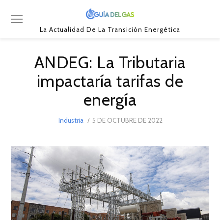
La Actualidad De La Transición Energética
ANDEG: La Tributaria
impactaría tarifas de
energía
POSTED
Industria
5 DE OCTUBRE DE 2022
9
ON
DE
OCTUBRE
DE
2022