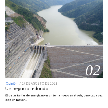
02
POSTED
Opinión
27 DE AGOSTO DE 2022
30
Un negocio redondo
ON
DE
AGOSTO
El de las tarifas de energía no es un tema nuevo en el país, pero cada vez
DE
deja en mayor …
2022