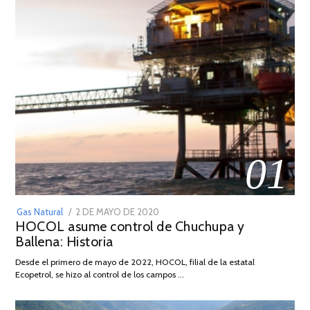
01
POSTED
Gas Natural
2 DE MAYO DE 2020
16
HOCOL asume control de Chuchupa y
ON
DE
Ballena: Historia
FEBRERO
DE
Desde el primero de mayo de 2022, HOCOL, filial de la estatal
2026
Ecopetrol, se hizo al control de los campos …