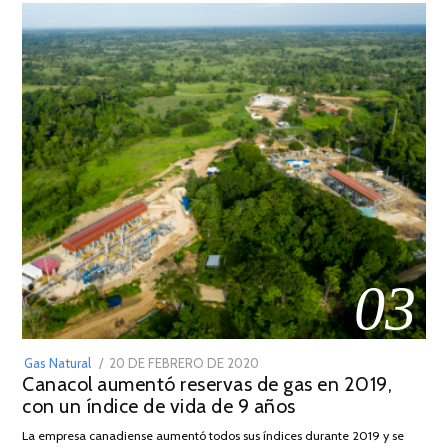
03
POSTED
Gas Natural
20 DE FEBRERO DE 2020
10
Canacol aumentó reservas de gas en 2019,
ON
DE
con un índice de vida de 9 años
JULIO
DE
La empresa canadiense aumentó todos sus índices durante 2019 y se
2025